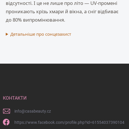
к
відсутності. І це не лише про літо — UV-промені
е
проникають крізь хмари й вікна, а сніг відбиває
р
у
до 80% випромінювання.
в
а
н
Детальніше про сонцезахист
н
я
с
п
и
Н
с
к
и
о
ж
м
н
і
й
КОНТАКТИ
к
о
info
@
casabeauty.cz
л
о
https://www.facebook.com/profile.php?id=61554037390104