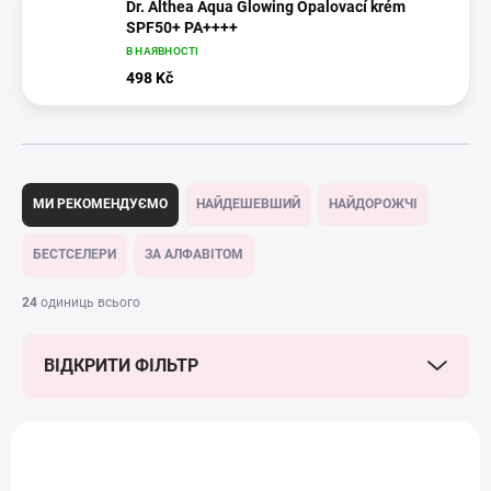
Dr. Althea Aqua Glowing Opalovací krém
SPF50+ PA++++
В НАЯВНОСТІ
498 Kč
С
о
МИ РЕКОМЕНДУЄМО
НАЙДЕШЕВШИЙ
НАЙДОРОЖЧІ
р
т
БЕСТСЕЛЕРИ
ЗА АЛФАВІТОМ
у
в
24
одиниць всього
а
н
ВІДКРИТИ ФІЛЬТР
н
я
т
П
о
е
BEST SELLER
АКЦІЯ
в
р
а