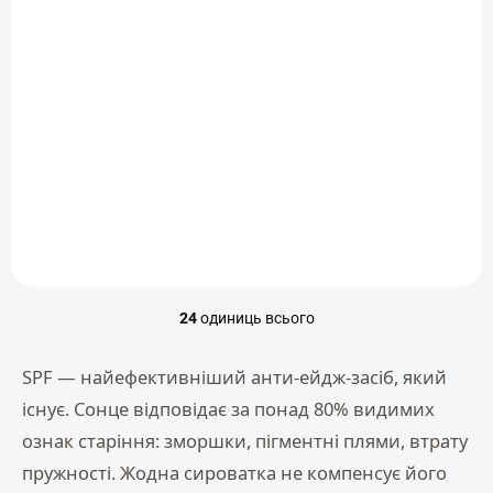
ДОСТУПНО ЗА ОЧІКУВАННЯМ
ДОСТУПНО ЗА ОЧІКУВАННЯМ
Sunforgettable® Total
Total Eye™
Protection™ Захист У
Відновлювальний
Стіку - Sport Stick
догляд для очей -
SPF 50
1 309 Kč
Treatment 3-в-1 SPF
2 418 Kč
35
Додати в кошик
Деталізація
24
одиниць всього
Е
л
е
SPF — найефективніший анти-ейдж-засіб, який
м
існує. Сонце відповідає за понад 80% видимих
е
н
ознак старіння: зморшки, пігментні плями, втрату
т
пружності. Жодна сироватка не компенсує його
и