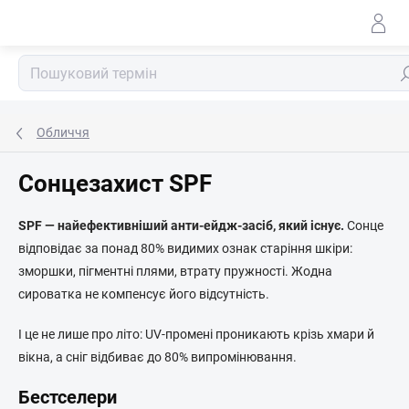
Перейти
до
змісту
По
Обличчя
Сонцезахист SPF
SPF — найефективніший анти-ейдж-засіб, який існує.
Сонце
відповідає за понад 80% видимих ознак старіння шкіри:
зморшки, пігментні плями, втрату пружності. Жодна
сироватка не компенсує його відсутність.
І це не лише про літо: UV-промені проникають крізь хмари й
вікна, а сніг відбиває до 80% випромінювання.
Бестселери