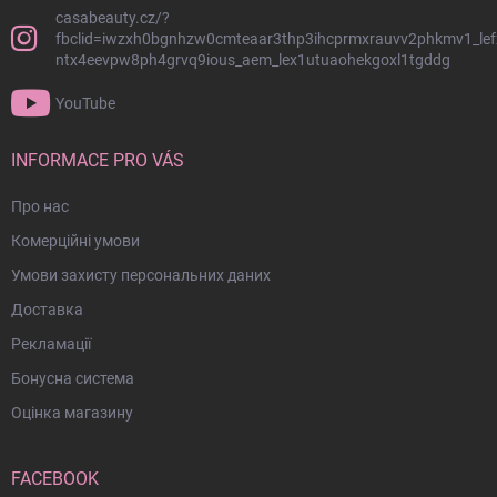
н
casabeauty.cz/?
т
fbclid=iwzxh0bgnhzw0cmteaar3thp3ihcprmxrauvv2phkmv1_lef
и
ntx4eevpw8ph4grvq9ious_aem_lex1utuaohekgoxl1tgddg
т
у
YouTube
л
INFORMACE PRO VÁS
Про нас
Комерційні умови
Умови захисту персональних даних
Доставка
Рекламації
Бонусна система
Оцінка магазину
FACEBOOK