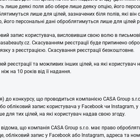
 лише деякі поля або обере лише деяку опцію, його персона
блятимуться лише для цілей, зазначених біля полів, які він
р, його персональні дані оброблятимуться лише для цілей р
вий запис користувача, висловивши свою волю в письмові
o@casabeauty.cz. Скасуванням реєстрації буде припинено об
зв'язку з реєстрацією. Скасування реєстрації безкоштовне.
ей реєстрації та можливих інших цілей, на які користувач н
іж на 10 років від її надання.
) до конкурсу, що проводиться компанією CASA Group s.r.o
або обліковий запис користувача у Facebook чи Instagram, у
е для тих цілей, на які користувач надав свою згоду.
 відома, що компанія CASA Group s.r.o. має право обробляти
ще, обліковий запис у Facebook або Instagram, адреса та н