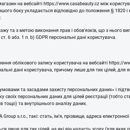
магазин на вебсайті https://www.casabeauty.cz між користу
іншого боку укладається відповідно до положення § 1820 і 
.
ажу та з метою виконання прав і обов'язків, що з нього ви
ст. 6 абз. 1 п. b) GDPR персональні дані користувача.
ення облікового запису користувача на вебсайті https://ww
альні дані користувача, причому лише для тих цілей, для я
умовами та засадами захисту персональних даних» і під
у своїх персональних даних для цілей реєстрації (тобто ст
в тощо) та внутрішнього аналізу даних.
Group s.r.o., такі: стать, ім'я, прізвище, адреса електронн
я лише для тих цілей, на які він надасть згоду (для яких 