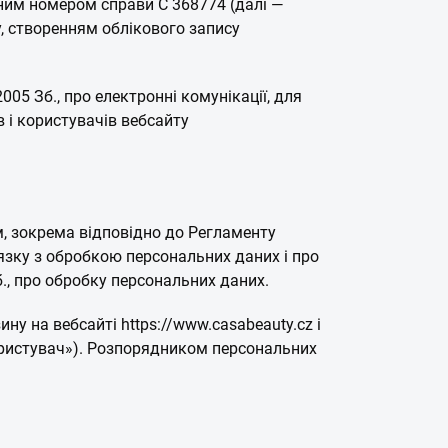
йним номером справи C 368774 (далі —
у, створенням облікового запису
05 Зб., про електронні комунікації, для
 і користувачів вебсайту
рм, зокрема відповідно до Регламенту
'язку з обробкою персональних даних і про
., про обробку персональних даних.
ну на вебсайті https://www.casabeauty.cz і
«користувач»). Розпорядником персональних