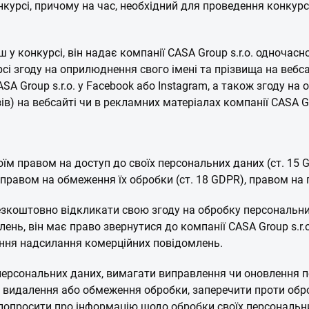
онкурсі, причому на час, необхідний для проведення конку
у конкурсі, він надає компанії CASA Group s.r.o. одночасн
сі згоду на оприлюднення свого імені та прізвища на вебса
 CASA Group s.r.o. у Facebook або Instagram, а також згоду 
ів) на вебсайті чи в рекламних матеріалах компанії CASA Gro
м правом на доступ до своїх персональних даних (ст. 15 GD
 правом на обмеження їх обробки (ст. 18 GDPR), правом на 
езкоштовно відкликати свою згоду на обробку персональн
ь, він має право звернутися до компанії CASA Group s.r.o
ення надсилання комерційних повідомлень.
персональних даних, вимагати виправлення чи оновлення 
 видалення або обмеження обробки, заперечити проти обр
 попросити про інформацію щодо обробки своїх персональн