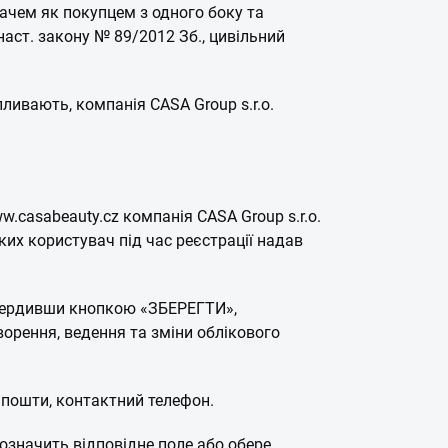
вачем як покупцем з одного боку та
наст. закону № 89/2012 Зб., цивільний
пливають, компанія CASA Group s.r.o.
w.casabeauty.cz компанія CASA Group s.r.o.
ких користувач під час реєстрації надав
твердивши кнопкою «ЗБЕРЕГТИ»,
ворення, ведення та зміни облікового
ої пошти, контактний телефон.
позначить відповідне поле або обере