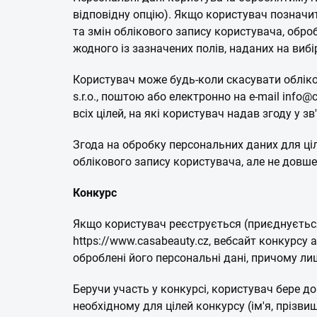
відповідну опцію). Якщо користувач позначить
та змін облікового запису користувача, обро
жодного із зазначених полів, наданих на вибі
Користувач може будь-коли скасувати обліко
s.r.o., поштою або електронно на e-mail inf
всіх цілей, на які користувач надав згоду у 
Згода на обробку персональних даних для ціл
облікового запису користувача, але не довше н
Конкурс
Якщо користувач реєструється (приєднується
https://www.casabeauty.cz, вебсайт конкурсу 
оброблені його персональні дані, причому лиш
Беручи участь у конкурсі, користувач бере до
необхідному для цілей конкурсу (ім'я, прізви