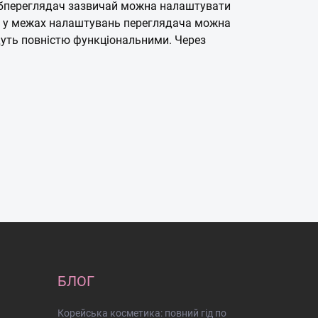
ебпереглядач зазвичай можна налаштувати
о ж у межах налаштувань переглядача можна
удуть повністю функціональними. Через
БЛОГ
Корейська косметика: повний гід по