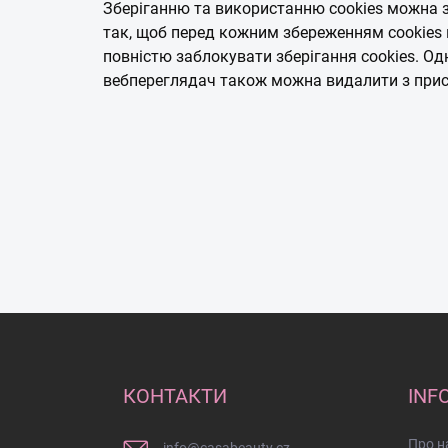
Зберіганню та використанню cookies можна 
так, щоб перед кожним збереженням cookies 
повністю заблокувати зберігання cookies. Од
вебпереглядач також можна видалити з прис
Н
и
ж
н
КОНТАКТИ
INF
і
й
Про н