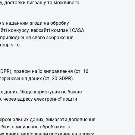
рсу, доставки виграшу та можливого
о з наданням згоди на обробку
йті конкурсу, вебсайті компанії CASA
на оприлюднення свого зображення
up s.r.o.
PR), правом на їх виправлення (ст. 16
перенесення даних (ст. 20 GDPR).
их даних. Якщо користувач не бажає
. через адресу електронної пошти
персональних даних, вимагати доповнення
обки, припинення обробки його
их даних, надіславши прохання на адресу