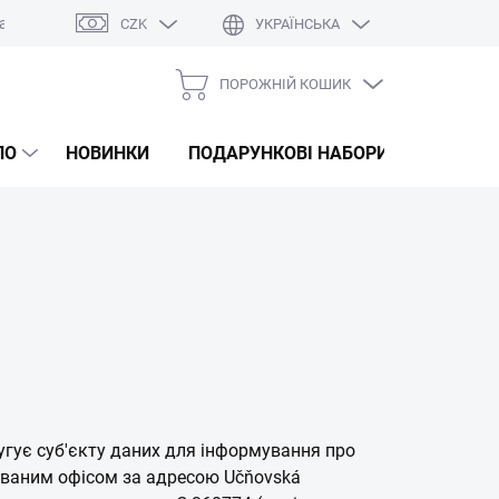
а
Оцінка магазину
CZK
УКРАЇНСЬКА
ПОРОЖНІЙ КОШИК
КОШИК
ДЛЯ
ЛО
НОВИНКИ
ПОДАРУНКОВІ НАБОРИ
КОРЕЙС
ПОКУПОК
угує суб'єкту даних для інформування про
трованим офісом за адресою Učňovská