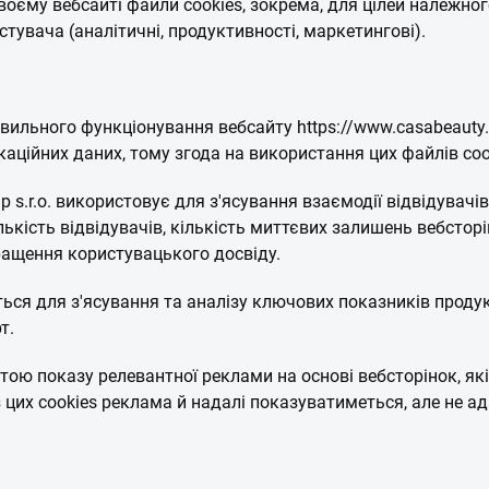
воєму вебсайті файли cookies, зокрема, для цілей належног
тувача (аналітичні, продуктивності, маркетингові).
вильного функціонування вебсайту https://www.casabeauty.cz
аційних даних, тому згода на використання цих файлів coo
 s.r.o. використовує для з'ясування взаємодії відвідувачів
кість відвідувачів, кількість миттєвих залишень вебсторі
ращення користувацького досвіду.
ься для з'ясування та аналізу ключових показників проду
т.
ою показу релевантної реклами на основі вебсторінок, які
з цих cookies реклама й надалі показуватиметься, але не а