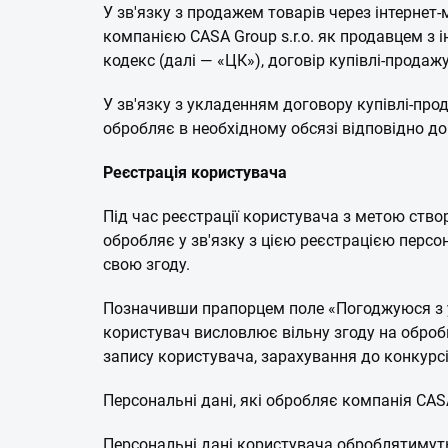
У зв'язку з продажем товарів через інтернет-
компанією CASA Group s.r.o. як продавцем з 
кодекс (далі — «ЦК»), договір купівлі-продажу
У зв'язку з укладенням договору купівлі-прод
обробляє в необхідному обсязі відповідно до 
Реєстрація користувача
Під час реєстрації користувача з метою створ
обробляє у зв'язку з цією реєстрацією персон
свою згоду.
Позначивши прапорцем поле «Погоджуюся з 
користувач висловлює вільну згоду на обробк
запису користувача, зарахування до конкурсі
Персональні дані, які обробляє компанія CASA 
Персональні дані користувача оброблятимутьс