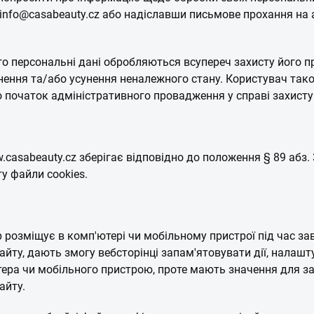
. info@casabeauty.cz або надіславши письмове прохання на
о персональні дані обробляються всупереч захисту його п
нення та/або усунення неналежного стану. Користувач тако
о початок адміністративного провадження у справі захисту
ww.casabeauty.cz зберігає відповідно до положення § 89 абз.
ту файли cookies.
ер розміщує в комп'ютері чи мобільному пристрої під час з
йту, дають змогу вебсторінці запам'ятовувати дії, налаш
тера чи мобільного пристрою, проте мають значення для за
айту.