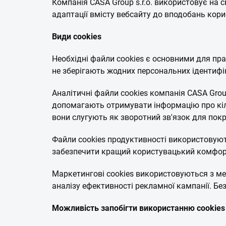
Компанія CASA Group s.r.o. використовує на с
адаптації вмісту вебсайту до вподобань корис
Види cookies
Необхідні файли cookies є основними для пра
не зберігають жодних персональних ідентифік
Аналітичні файли cookies компанія CASA Group
допомагають отримувати інформацію про кіль
вони слугують як зворотний зв'язок для пок
Файли cookies продуктивності використовуют
забезпечити кращий користувацький комфор
Маркетингові cookies використовуються з мет
аналізу ефективності рекламної кампанії. Бе
Можливість запобігти використанню cookies