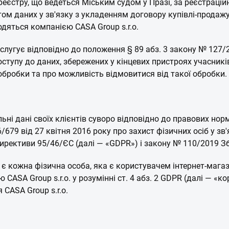
 реєстру, що ведеться Міським судом у Празі, за реєстраці
ктом даних у зв'язку з укладенням договору купівлі-продаж
дяться компанією CASA Group s.r.o.
лугує відповідно до положення § 89 абз. 3 закону № 127/20
тупу до даних, збережених у кінцевих пристроях учасників
х обробки та про можливість відмовитися від такої обробки.
льні дані своїх клієнтів суворо відповідно до правових но
679 від 27 квітня 2016 року про захист фізичних осіб у зв
директиви 95/46/ЄС (далі — «GDPR») і закону № 110/2019 Зб
R є кожна фізична особа, яка є користувачем інтернет-магази
 CASA Group s.r.o. у розумінні ст. 4 абз. 2 GDPR (далі — 
 CASA Group s.r.o.