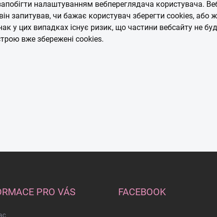
запобігти налаштуванням вебпереглядача користувача. В
він запитував, чи бажає користувач зберегти cookies, аб
нак у цих випадках існує ризик, що частини вебсайту не б
трою вже збережені cookies.
ORMACE PRO VÁS
FACEBOOK
ас