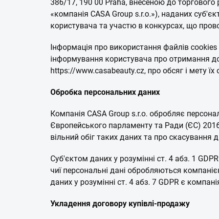
386/17, 190 00 Praha, внесеною до торгового
«компанія CASA Group s.r.o.»), наданих суб'є
користувача та участю в конкурсах, що прово
Інформація про використання файлів cookies с
інформування користувача про отримання дос
https://www.casabeauty.cz, про обсяг і мету ї
Обробка персональних даних
Компанія CASA Group s.r.o. обробляє персона
Європейського парламенту та Ради (ЄС) 2016/
вільний обіг таких даних та про скасування 
Суб'єктом даних у розумінні ст. 4 абз. 1 GDP
чиї персональні дані обробляються компанією
даних у розумінні ст. 4 абз. 7 GDPR є компанія
Укладення договору купівлі-продажу