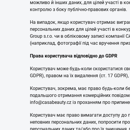
можливо й інших даних, для цілей участі в к
контролю з боку публічно-правових органів.
На випадок, якщо користувач отримає виграш 
персональних даних для цілей участі в конкур
Group s.r.o. чи в обліковому записі компанії
(наприклад, фотографії під час вручення приз
Права користувача відповідно до GDPR
Користувач може будь-коли скористатися свої
GDPR), правом на їх видалення (ст. 17 GDPR),
Користувач, зокрема, має право будь-коли б
подальшого отримання комерційних повідомлен
info@casabeauty.cz із проханням про припин
Користувач має право вимагати доступу до 
неповних персональних даних, попросити про
персональних даних та/або про їх знищення,