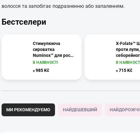
волосся та запобігає подразненню або запаленням.
Бестселери
Стимулююча
X-Folate™ 
сироватка
проти лупи,
Numinox™ для росту
себорейно
волосся та здоров'я
дерматиту 
В НАЯВНОСТІ
В НАЯВНОСТ
шкіри голови |
проблем зі
985 Kč
715 Kč
з
з
Mediceuticals
голови |
Mediceutica
С
о
МИ РЕКОМЕНДУЄМО
НАЙДЕШЕВШИЙ
НАЙДОРОЖЧІ
р
т
у
в
П