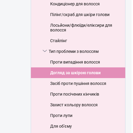
Кондиціонер для волосся
Пілінг/скраб для шкіри голови
Лосьйони/флюїди/еліксири для
волосся
Стайлінг
Тип проблеми з волоссям
Проти випадіння волосся
Догляд за шкірою голови
Засіб проти пушіння волосся
Проти посічених кінчиків
Захист кольору волосся
Проти лупи
Для об'єму