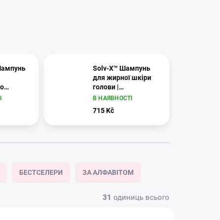
Шампунь
Solv-X™ Шампунь
для жирної шкіри
го
голови |
та різних
Mediceuticals
І
В НАЯВНОСТІ
 шкірою
715 Kč
ls
БЕСТСЕЛЕРИ
ЗА АЛФАВІТОМ
31
одиниць всього