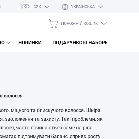
а
Оцінка магазину
CZK
УКРАЇНСЬКА
ПОРОЖНІЙ КОШИК
КОШИК
ДЛЯ
ЛО
НОВИНКИ
ПОДАРУНКОВІ НАБОРИ
КОРЕЙС
ПОКУПОК
о волосся
го, міцного та блискучого волосся. Шкіра
я, зволоження та захисту. Такі проблеми, як
олосся, часто починаються саме на рівні
омагає підтримувати баланс, сприяє росту