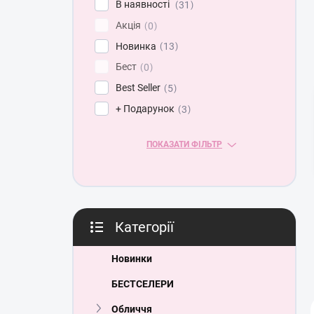
В наявності
31
ь
Акція
0
Новинка
13
Бест
0
Best Seller
5
+ Подарунок
3
ПОКАЗАТИ ФІЛЬТР
Категорії
Пропустити
категорії
Новинки
БЕСТСЕЛЕРИ
Обличчя