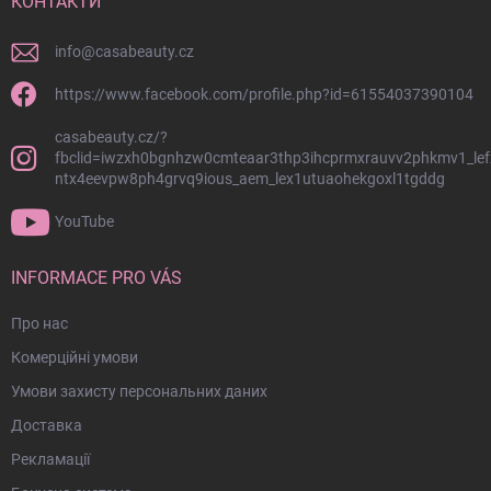
й
КОНТАКТИ
к
о
info
@
casabeauty.cz
л
о
https://www.facebook.com/profile.php?id=61554037390104
н
casabeauty.cz/?
т
fbclid=iwzxh0bgnhzw0cmteaar3thp3ihcprmxrauvv2phkmv1_lef
и
ntx4eevpw8ph4grvq9ious_aem_lex1utuaohekgoxl1tgddg
т
у
YouTube
л
INFORMACE PRO VÁS
Про нас
Комерційні умови
Умови захисту персональних даних
Доставка
Рекламації