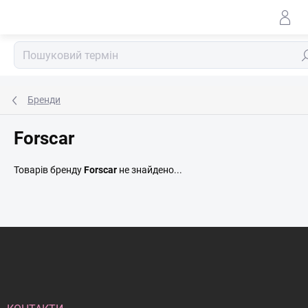
Перейти
до
змісту
По
Бренди
Forscar
Товарів бренду
Forscar
не знайдено...
Н
и
ж
н
і