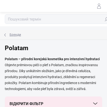
Перейти
до
змісту
По
Бренди
Polatam
Polatam – přírodní korejská kosmetika pro intenzivní hydrataci
Objevte prémiovou péči o pleť s Polatam, značkou inspirovanou
přírodou. Díky unikátním složkám, jako je dřevěná celulóza,
produkty poskytují intenzivní hydrataci, zklidnění a regeneraci
pokožky. Polatam kombinuje přírodní ingredience s moderními
technologiemi, aby vaše pleť byla zdravá, svěží a zářivá.
ВІДКРИТИ ФІЛЬТР