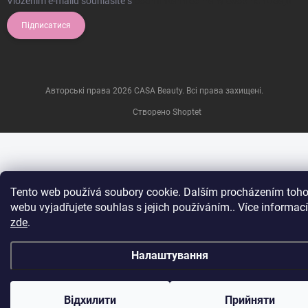
Vložením e-mailu souhlasíte s
podmínkami ochrany osobních údajů
Підписатися
Авторські права 2026
CASA Beauty
. Всі права захищені.
Створено Shoptet
Tento web používá soubory cookie. Dalším procházením toho
webu vyjadřujete souhlas s jejich používáním.. Více informací
zde
.
Налаштування
Відхилити
Прийняти