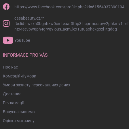
л
н
н
о
https://www.facebook.com/profile.php?id=61554037390104
я
н
с
casabeauty.cz/?
т
п
fbclid=iwzxh0bgnhzw0cmteaar3thp3ihcprmxrauvv2phkmv1_lef
и
и
ntx4eevpw8ph4grvq9ious_aem_lex1utuaohekgoxl1tgddg
т
с
у
к
YouTube
о
л
м
INFORMACE PRO VÁS
Про нас
Комерційні умови
Умови захисту персональних даних
Доставка
Рекламації
Бонусна система
Оцінка магазину