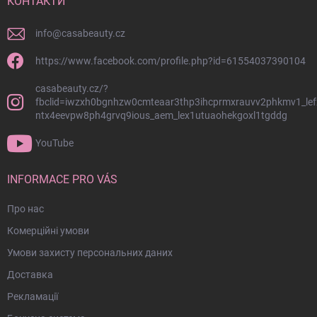
й
КОНТАКТИ
к
о
info
@
casabeauty.cz
л
о
https://www.facebook.com/profile.php?id=61554037390104
н
casabeauty.cz/?
т
fbclid=iwzxh0bgnhzw0cmteaar3thp3ihcprmxrauvv2phkmv1_lef
и
ntx4eevpw8ph4grvq9ious_aem_lex1utuaohekgoxl1tgddg
т
у
YouTube
л
INFORMACE PRO VÁS
Про нас
Комерційні умови
Умови захисту персональних даних
Доставка
Рекламації