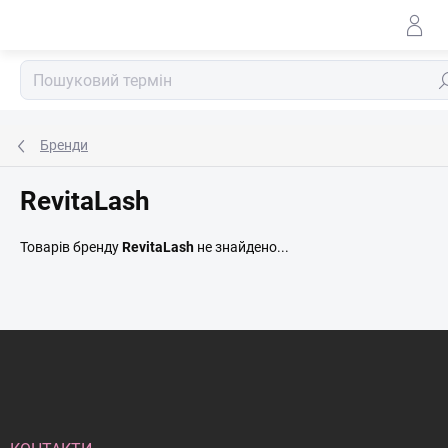
Перейти
до
змісту
По
Бренди
RevitaLash
Товарів бренду
RevitaLash
не знайдено...
Н
и
ж
н
і