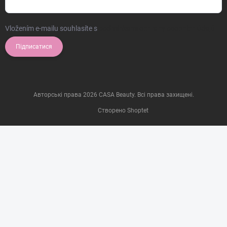
Vložením e-mailu souhlasíte s
podmínkami ochrany osobních údajů
Підписатися
Авторські права 2026
CASA Beauty
. Всі права захищені.
Створено Shoptet