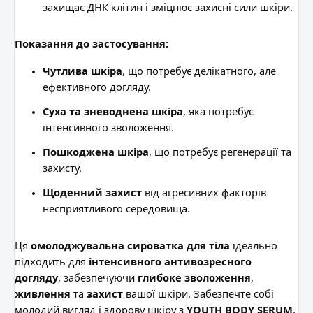
захищає ДНК клітин і зміцнює захисні сили шкіри.
Показання до застосування:
Чутлива шкіра
, що потребує делікатного, але
ефективного догляду.
Суха та зневоднена шкіра
, яка потребує
інтенсивного зволоження.
Пошкоджена шкіра
, що потребує регенерації та
захисту.
Щоденний захист
від агресивних факторів
несприятливого середовища.
Ця
омолоджувальна сироватка для тіла
ідеально
підходить для
інтенсивного антивозресного
догляду
, забезпечуючи
глибоке зволоження
,
живлення
та
захист
вашої шкіри. Забезпечте собі
молодий вигляд і здорову шкіру з
YOUTH BODY SERUM
.