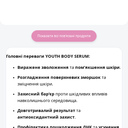
Показати всі пов'язані продукти
Головні переваги YOUTH BODY SERUM:
Виражене зволоження
та
пом'якшення шкіри
.
Розгладження поверхневих зморшок
та
зміцнення шкіри.
Захисний бар'єр
проти шкідливих впливів
навколишнього середовища.
Довготривалий результат
та
антиоксидантний захист
.
Профілактика пошкодження ДНК
та
усунення