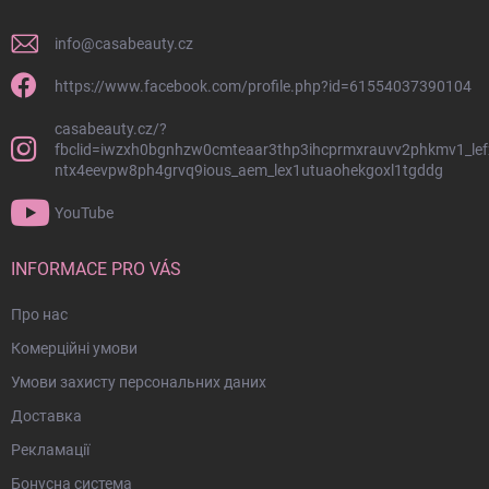
к
о
info
@
casabeauty.cz
л
о
https://www.facebook.com/profile.php?id=61554037390104
н
casabeauty.cz/?
т
fbclid=iwzxh0bgnhzw0cmteaar3thp3ihcprmxrauvv2phkmv1_lef
и
ntx4eevpw8ph4grvq9ious_aem_lex1utuaohekgoxl1tgddg
т
у
YouTube
л
INFORMACE PRO VÁS
Про нас
Комерційні умови
Умови захисту персональних даних
Доставка
Рекламації
Бонусна система