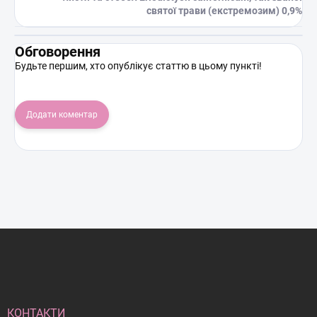
святої трави (екстремозим) 0,9%
Обговорення
Будьте першим, хто опублікує статтю в цьому пункті!
Додати коментар
Н
и
ж
н
і
й
КОНТАКТИ