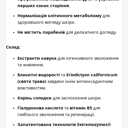
перших ознак старіння
.
Нормалізація клітинного метаболізму
для
здоровішого вигляду шкіри.
Не містить парабенів
для делікатного догляду.
Склад:
Екстракти кавуна
для інтенсивного зволоження
та живлення.
Блакитні водорості
та
Eriodictyon californicum
(свята трава)
завдяки їхнім антиоксидантним
властивостям.
Корінь солодки
для заспокоєння шкіри.
Гіалуронова кислота
та
вітамін B5
для
глибокого зволоження та регенерації.
Запатентована технологія Extremozymes®