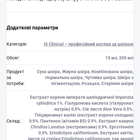
Додаткові параметри
Категорія
:
iS Clinical – професійний догляд за шкірою
Обсяг
:
15 мл, 200 мл
Продукт
Суха шкіра, Жирна шкіра, Комбінована шкіра,
за
Нормальна шкіра, Чутлива шкіра, Шкіра з
потреби
:
пігментацією, Розацеа, Старіння шкіри
Екстракт кореня імперати циліндричної Imperata
cylindrica 1%. Гіалуронова кислота (гіалуронат
натрію) 0,9%. Сік листя Aloe Vera 0,9%.
Гліциризинат калію (екстракт кореня солодки)
Склад
:
0,9%. Пантенол (вітамін B5) 0,9%. Екстракт кавуна
Citrullus Lanatus (екстремозим) 0,9%. Ерготіонеїн
0,9%. Eriodictyon californicum. Екстракт квітів,
листя та стебел Eriodictyon californicum, так званої