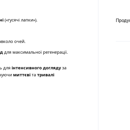
ні
(«гусячі лапки»).
Проду
вколо очей.
яд
для максимальної регенерації.
ь для
інтенсивного догляду
за
ечуючи
миттєві
та
тривалі