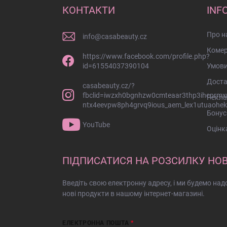
н
КОНТАКТИ
INF
і
й
Про н
info
@
casabeauty.cz
к
о
Комер
https://www.facebook.com/profile.php?
л
id=61554037390104
Умови
о
Дост
н
casabeauty.cz/?
т
fbclid=iwzxh0bgnhzw0cmteaar3thp3ihcprmx
Рекла
и
ntx4eevpw8ph4grvq9ious_aem_lex1utuaohek
Бонус
т
YouTube
у
Оцінк
л
ПІДПИСАТИСЯ НА РОЗСИЛКУ НО
Введіть свою електронну адресу, і ми будемо на
нові продукти в нашому інтернет-магазині.
ЕЛЕКТРОННА ПОШТА