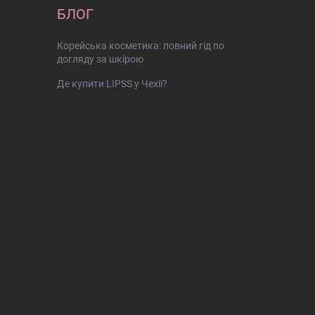
БЛОГ
Корейська косметика: повний гід по
догляду за шкірою
Де купити LIPSS у Чехії?