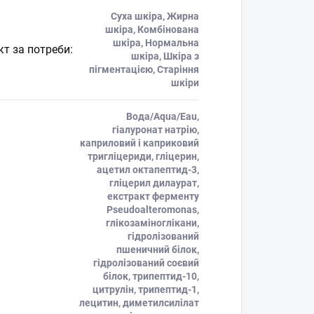
Суха шкіра, Жирна
шкіра, Комбінована
шкіра, Нормальна
кт за потреби
:
шкіра, Шкіра з
пігментацією, Старіння
шкіри
Вода/Aqua/Eau,
гіалуронат натрію,
каприловий і каприковий
тригліцериди, гліцерин,
ацетил октапептид-3,
гліцерил дилаурат,
екстракт ферменту
Pseudoalteromonas,
глікозаміноглікани,
гідролізований
пшеничний білок,
гідролізований соєвий
білок, трипептид-10,
цитрулін, трипептид-1,
лецитин, диметилсилілат