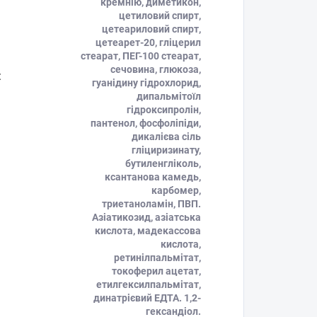
кремнію, диметикон,
цетиловий спирт,
цетеариловий спирт,
цетеарет-20, гліцерил
стеарат, ПЕГ-100 стеарат,
сечовина, глюкоза,
:
гуанідину гідрохлорид,
дипальмітоїл
гідроксипролін,
пантенол, фосфоліпіди,
дикалієва сіль
гліциризинату,
бутиленгліколь,
ксантанова камедь,
карбомер,
триетаноламін, ПВП.
Азіатикозид, азіатська
кислота, мадекассова
кислота,
ретинілпальмітат,
токоферил ацетат,
етилгексилпальмітат,
динатрієвий ЕДТА. 1,2-
гександіол.