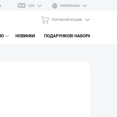
а
Оцінка магазину
CZK
УКРАЇНСЬКА
ПОРОЖНІЙ КОШИК
КОШИК
ДЛЯ
ЛО
НОВИНКИ
ПОДАРУНКОВІ НАБОРИ
КОРЕЙС
ПОКУПОК
Додати в кошик