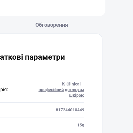
Обговорення
аткові параметри
iS Clinical –
рія
:
професійний догляд за
шкірою
817244010449
15g