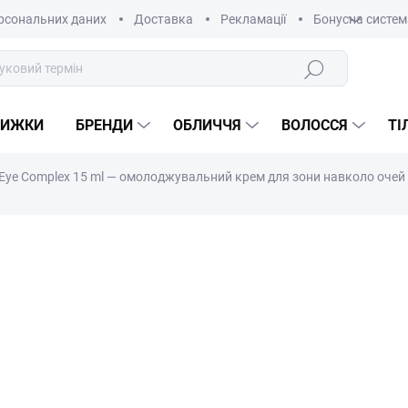
рсональних даних
Доставка
Рекламації
Бонусна систем
Пошук
НИЖКИ
БРЕНДИ
ОБЛИЧЧЯ
ВОЛОССЯ
ТІ
th Eye Complex 15 ml — омолоджувальний крем для зони навколо очей
о рейтинг
3 504 Kč
/ шт.
Виміряти
В НАЯВНОСТІ
ціну:
−
+