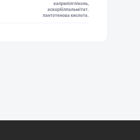
каприлілгліколь,
аскорбілпальмітат.
пантотенова кислота.