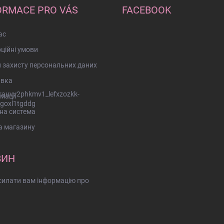
ORMACE PRO VÁS
FACEBOOK
ас
ційні умови
 захисту персональних даних
авка
rauvv2phkmv1_lefxzozkk-
мації
goxl1tgddg
на система
а магазину
ВИН
дсилати вам інформацію про