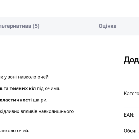
льтернатива (5)
Оцінка
Дод
ок
у зоні навколо очей.
в
та
темних кіл
під очима.
Катего
еластичності
шкіри.
кідливих впливів навколишнього
EAN
:
авколо очей.
Обсяг
: