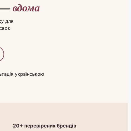
и —
вдома
ку для
 своє
льтація українською
20+ перевірених брендів