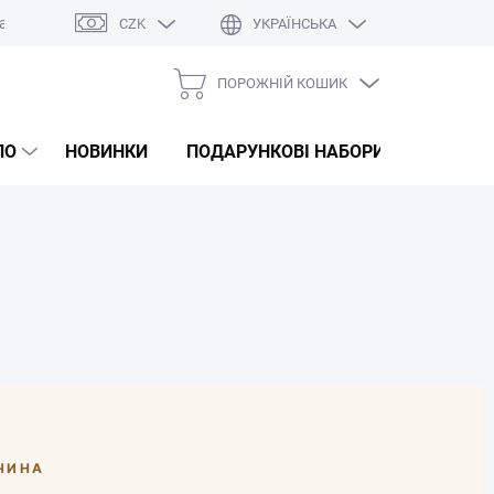
а
Оцінка магазину
CZK
УКРАЇНСЬКА
ПОРОЖНІЙ КОШИК
КОШИК
ДЛЯ
ЛО
НОВИНКИ
ПОДАРУНКОВІ НАБОРИ
КОРЕЙС
ПОКУПОК
ЧИНА