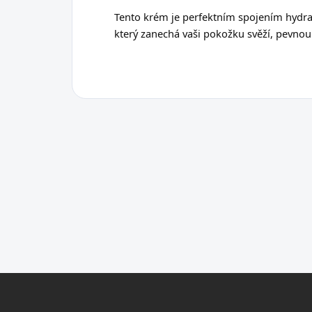
Tento krém je perfektním spojením hydrat
který zanechá vaši pokožku svěží, pevnou 
Z
á
p