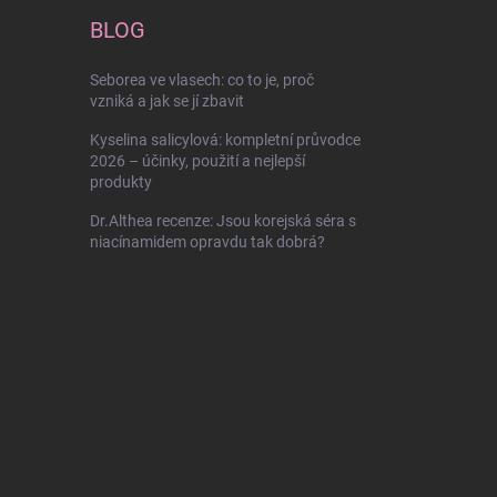
BLOG
Seborea ve vlasech: co to je, proč
vzniká a jak se jí zbavit
Kyselina salicylová: kompletní průvodce
2026 – účinky, použití a nejlepší
produkty
Dr.Althea recenze: Jsou korejská séra s
niacínamidem opravdu tak dobrá?