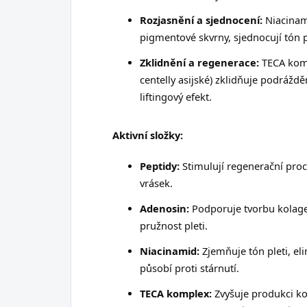
Rozjasnění a sjednocení:
Niacinami
pigmentové skvrny, sjednocují tón pl
Zklidnění a regenerace:
TECA komp
centelly asijské) zklidňuje podrážd
liftingový efekt.
Aktivní složky:
Peptidy:
Stimulují regenerační proce
vrásek.
Adenosin:
Podporuje tvorbu kolage
pružnost pleti.
Niacinamid:
Zjemňuje tón pleti, eli
působí proti stárnutí.
TECA komplex:
Zvyšuje produkci ko