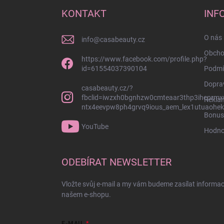
a
KONTAKT
INF
t
í
O nás 
info
@
casabeauty.cz
Obcho
https://www.facebook.com/profile.php?
id=61554037390104
Podmí
Dopra
casabeauty.cz/?
fbclid=iwzxh0bgnhzw0cmteaar3thp3ihcprmx
Rekla
ntx4eevpw8ph4grvq9ious_aem_lex1utuaohek
Bonus
YouTube
Hodno
ODEBÍRAT NEWSLETTER
Vložte svůj e-mail a my vám budeme zasílat informa
našem e-shopu.
E-MAIL