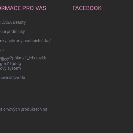
ORMACE PRO VÁS
FACEBOOK
| CASA Beauty
dní podmínky
nky ochrany osobních údajů
va
rauvv2phkmv1_lefxzozkk-
mace
goxl1tgddg
ový system
cení obchodu
ce o nových produktech na