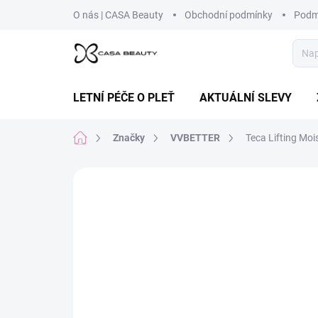
Přejít
O nás | CASA Beauty
Obchodní podmínky
Podm
na
obsah
LETNÍ PÉČE O PLEŤ
AKTUÁLNÍ SLEVY
Domů
Značky
VVBETTER
Teca Lifting Moi
Neohodnoceno
Podrobnosti hodnoce