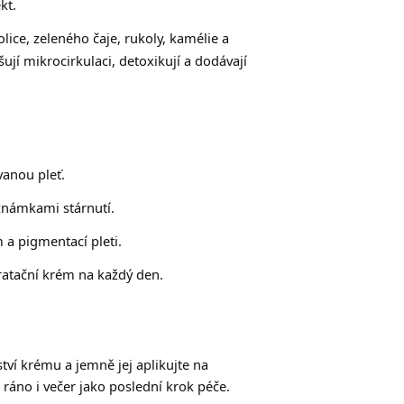
kt.
lice, zeleného čaje, rukoly, kamélie a
šují mikrocirkulaci, detoxikují a dodávají
anou pleť.
 známkami stárnutí.
a pigmentací pleti.
ratační krém na každý den.
ví krému a jemně jej aplikujte na
e ráno i večer jako poslední krok péče.