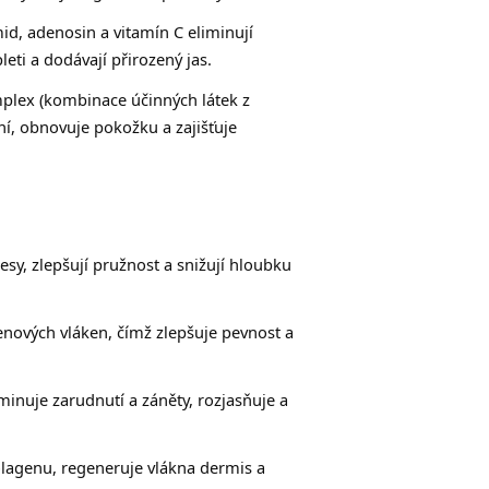
d, adenosin a vitamín C eliminují
eti a dodávají přirozený jas.
lex (kombinace účinných látek z
ění, obnovuje pokožku a zajišťuje
sy, zlepšují pružnost a snižují hloubku
nových vláken, čímž zlepšuje pevnost a
minuje zarudnutí a záněty, rozjasňuje a
lagenu, regeneruje vlákna dermis a