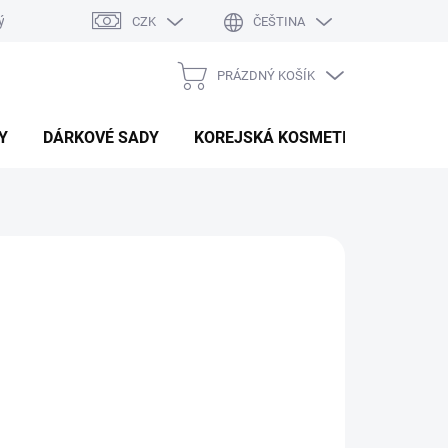
ý system
Hodnocení obchodu
CZK
ČEŠTINA
PRÁZDNÝ KOŠÍK
NÁKUPNÍ
KOŠÍK
Y
DÁRKOVÉ SADY
KOREJSKÁ KOSMETIKA
BEAU
Kč
/ ks
Přidat do košíku