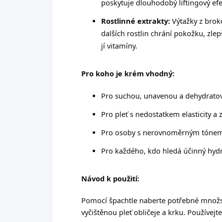
poskytuje dlouhodobý liftingový efe
Rostlinné extrakty:
Výtažky z broko
dalších rostlin chrání pokožku, zlep
jí vitamíny.
Pro koho je krém vhodný:
Pro suchou, unavenou a dehydratov
Pro pleť s nedostatkem elasticity a
Pro osoby s nerovnoměrným tónem 
Pro každého, kdo hledá účinný hyd
Návod k použití:
Pomocí špachtle naberte potřebné množst
vyčištěnou pleť obličeje a krku. Používejt