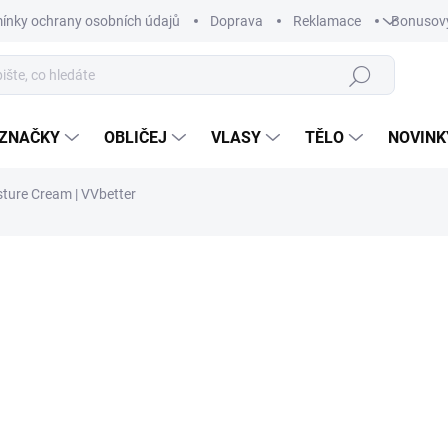
ínky ochrany osobních údajů
Doprava
Reklamace
Bonusov
Hledat
ZNAČKY
OBLIČEJ
VLASY
TĚLO
NOVINK
sture Cream | VVbetter
ní
1 044 Kč
893 
Měrná
SKLADEM
cena:
−
+