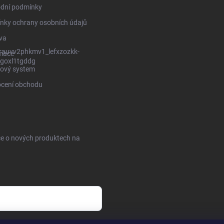
dní podmínky
nky ochrany osobních údajů
va
rauvv2phkmv1_lefxzozkk-
mace
goxl1tgddg
ový system
cení obchodu
ce o nových produktech na