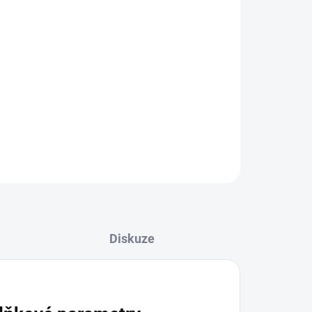
né základní čištění všech typů pleti včetně očních
jej používat denně.
ZEPTAT SE
HLÍDAT
Diskuze