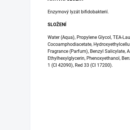
Enzymový lyzát bifidobakterií.
SLOŽENÍ
Water (Aqua), Propylene Glycol, TEA-Lau
Cocoamphodiacetate, Hydroxyethylcellulos
Fragrance (Parfum), Benzyl Salicylate, 
Ethylhexylglycerin, Phenoxyethanol, Ben
1 (CI 42090), Red 33 (CI 17200).