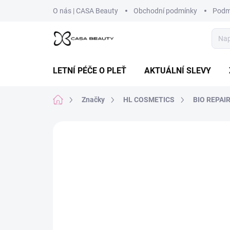
Přejít
O nás | CASA Beauty
Obchodní podmínky
Podm
na
obsah
LETNÍ PÉČE O PLEŤ
AKTUÁLNÍ SLEVY
Domů
Značky
HL COSMETICS
BIO REPAI
Neohodnoceno
Podrobnosti hodnoce