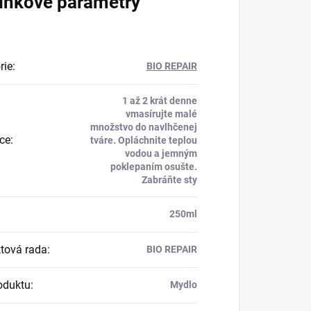
lňkové parametry
rie
:
BIO REPAIR
1 až 2 krát denne
vmasírujte malé
množstvo do navlhčenej
kce
:
tváre. Opláchnite teplou
vodou a jemným
poklepaním osušte.
Zabráňte sty
:
250ml
tová rada
:
BIO REPAIR
oduktu
:
Mydlo