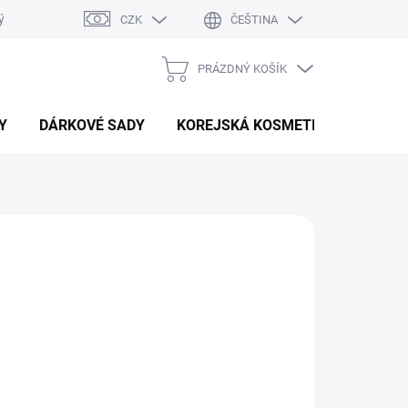
ý system
Hodnocení obchodu
CZK
ČEŠTINA
PRÁZDNÝ KOŠÍK
NÁKUPNÍ
KOŠÍK
Y
DÁRKOVÉ SADY
KOREJSKÁ KOSMETIKA
BEAU
Přidat do košíku