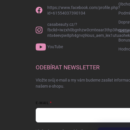
Obcho
https://www.facebook.com/profile.php?
id=61554037390104
Podmí
Dopra
casabeauty.cz/?
fbclid=iwzxh0bgnhzw0cmteaar3thp3ihcprmx
Rekla
ntx4eevpw8ph4grvq9ious_aem_lex1utuaohek
Bonus
YouTube
Hodno
ODEBÍRAT NEWSLETTER
Vložte svůj e-mail a my vám budeme zasílat informa
našem e-shopu.
E-MAIL