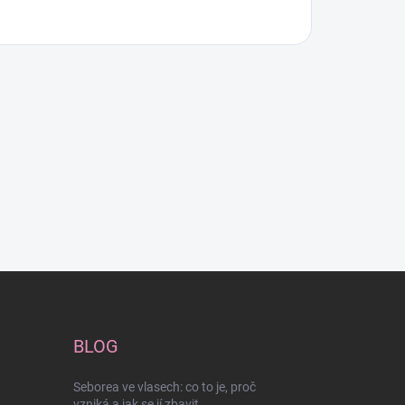
BLOG
Seborea ve vlasech: co to je, proč
vzniká a jak se jí zbavit