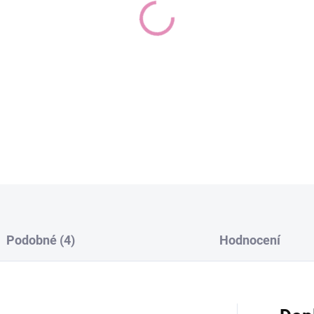
250ml
Bio Repair Čisticí Gel
Pěnivý gel je vhodný pro šetr
víček. Nevysušuje pleť a lze 
DETAILNÍ INFORMACE
Podobné (4)
Hodnocení