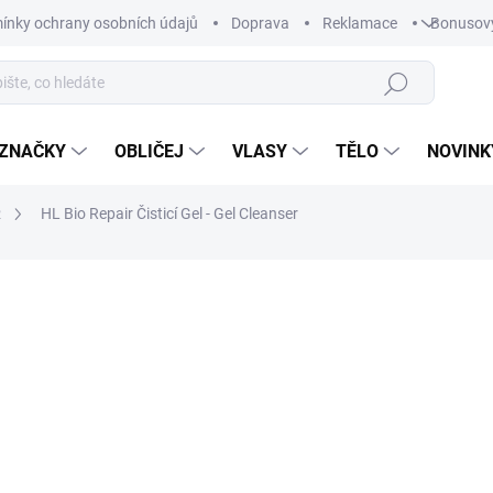
ínky ochrany osobních údajů
Doprava
Reklamace
Bonusov
Hledat
ZNAČKY
OBLIČEJ
VLASY
TĚLO
NOVINK
R
HL Bio Repair Čisticí Gel - Gel Cleanser
ní
1 090 Kč
/ ks
Měrná
1 090 Kč / 1 ks
cena:
SKLADEM
−
+