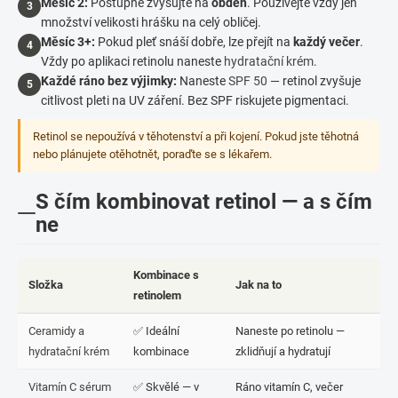
Měsíc 2:
Postupně zvyšujte na
obden
. Používejte vždy jen
3
množství velikosti hrášku na celý obličej.
Měsíc 3+:
Pokud pleť snáší dobře, lze přejít na
každý večer
.
4
Vždy po aplikaci retinolu naneste
hydratační krém
.
Každé ráno bez výjimky:
Naneste
SPF 50
— retinol zvyšuje
5
citlivost pleti na UV záření. Bez SPF riskujete pigmentaci.
Retinol se nepoužívá v těhotenství a při kojení. Pokud jste těhotná
nebo plánujete otěhotnět, poraďte se s lékařem.
S čím kombinovat retinol — a s čím
ne
Kombinace s
Složka
Jak na to
retinolem
Ceramidy a
✅ Ideální
Naneste po retinolu —
hydratační krém
kombinace
zklidňují a hydratují
Vitamín C sérum
✅ Skvělé — v
Ráno vitamín C, večer