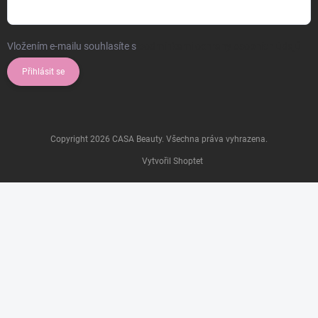
Vložením e-mailu souhlasíte s
podmínkami ochrany osobních údajů
Přihlásit se
Copyright 2026
CASA Beauty
. Všechna práva vyhrazena.
Vytvořil Shoptet