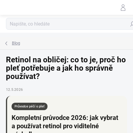
Přejít
na
obsah
Hle
Blog
Retinol na obličej: co to je, proč ho
pleť potřebuje a jak ho správně
používat?
12.5.2026
Průvodce péčí o pleť
Kompletní průvodce 2026: jak vybrat
a používat retinol pro viditelné