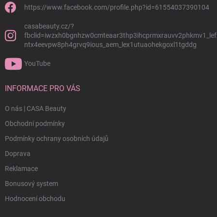
https://www.facebook.com/profile.php?id=61554037390104
casabeauty.cz/?
fbclid=iwzxh0bgnhzw0cmteaar3thp3ihcprmxrauvv2phkmv1_lef
ntx4eevpw8ph4grvq9ious_aem_lex1utuaohekgoxl1tgddg
YouTube
INFORMACE PRO VÁS
O nás | CASA Beauty
Obchodní podmínky
Podmínky ochrany osobních údajů
Doprava
Reklamace
Bonusový system
Hodnocení obchodu