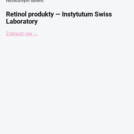
retinolovým sérem.
Retinol produkty — Instytutum Swiss
Laboratory
Zobrazit vše →