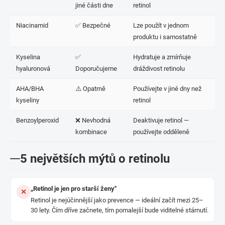
jiné části dne
retinol
Niacinamid
✅ Bezpečné
Lze použít v jednom
produktu i samostatně
Kyselina
✅
Hydratuje a zmírňuje
hyaluronová
Doporučujeme
dráždivost retinolu
AHA/BHA
⚠️ Opatrně
Používejte v jiné dny než
kyseliny
retinol
Benzoylperoxid
❌ Nevhodná
Deaktivuje retinol —
kombinace
používejte odděleně
5 největších mýtů o retinolu
„Retinol je jen pro starší ženy"
✕
Retinol je nejúčinnější jako prevence — ideální začít mezi 25–
30 lety. Čím dříve začnete, tím pomalejší bude viditelné stárnutí.