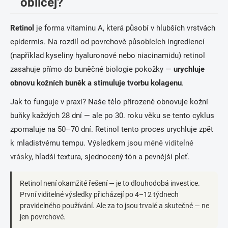
obličej?
Retinol
je forma vitaminu A, která působí v hlubších vrstvách
epidermis. Na rozdíl od povrchově působících ingrediencí
(například kyseliny hyaluronové nebo niacinamidu) retinol
zasahuje přímo do buněčné biologie pokožky —
urychluje
obnovu kožních buněk a stimuluje tvorbu kolagenu
.
Jak to funguje v praxi? Naše tělo přirozeně obnovuje kožní
buňky každých 28 dní — ale po 30. roku věku se tento cyklus
zpomaluje na 50–70 dní. Retinol tento proces urychluje zpět
k mladistvému tempu. Výsledkem jsou
méně viditelné
vrásky
, hladší textura, sjednocený tón a pevnější pleť.
Retinol není okamžité řešení — je to dlouhodobá investice.
První viditelné výsledky přicházejí po 4–12 týdnech
pravidelného používání. Ale za to jsou trvalé a skutečné — ne
jen povrchové.