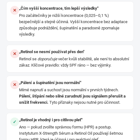
„Čím vyšší koncentrace, tím lepší výsledky"
✕
Pro začátečníky je nižší koncentrace (0,025–0,1 %)
bezpečnější a stejně účinná. Vyšší koncentrace bez adaptace
způsobuje podráždění, šupinatění a paradoxně zpomaluje
výsledky.
„Retinol se nesmí používat přes den"
✕
Retinol se
doporučuje
večer kvůli stabilitě, ale není to absolutní
zákaz. Klíčové pravidlo: vždy SPF ráno — bez výjimky.
„Pálení a šupinatění jsou normální"
✕
Mírné napnutí a suchost jsou normální v prvních týdnech.
Pálení, štípání nebo silné zarudnutí jsou signálem přerušit a
snížit frekvenci.
Tyto příznaky nejsou nutné pro účinnost.
„Retinol je vhodný i pro citlivou pleť"
✓
Ano — pokud zvolíte správnou formu (HPR) a postup.
Instytutum X-Strength Sérum a Retinol Oil používají šetrnou
formu HPR, která je účinná i pro reaktivní pleť.