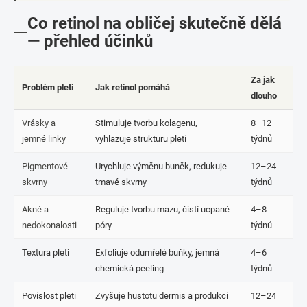
Co retinol na obličej skutečně dělá
— přehled účinků
Za jak
Problém pleti
Jak retinol pomáhá
dlouho
Vrásky a
Stimuluje tvorbu kolagenu,
8–12
jemné linky
vyhlazuje strukturu pleti
týdnů
Pigmentové
Urychluje výměnu buněk, redukuje
12–24
skvrny
tmavé skvrny
týdnů
Akné a
Reguluje tvorbu mazu, čistí ucpané
4–8
nedokonalosti
póry
týdnů
Textura pleti
Exfoliuje odumřelé buňky, jemná
4–6
chemická peeling
týdnů
Povislost pleti
Zvyšuje hustotu dermis a produkci
12–24