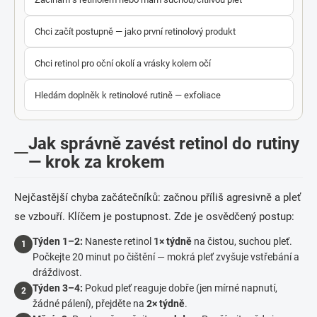
Chci začít postupně — jako první retinolový produkt
Chci retinol pro oční okolí a vrásky kolem očí
Hledám doplněk k retinolové rutině — exfoliace
Jak správně zavést retinol do rutiny
— krok za krokem
Nejčastější chyba začátečníků: začnou příliš agresivně a pleť
se vzbouří. Klíčem je postupnost. Zde je osvědčený postup:
Týden 1–2:
Naneste retinol
1× týdně
na čistou, suchou pleť.
1
Počkejte 20 minut po čištění — mokrá pleť zvyšuje vstřebání a
dráždivost.
Týden 3–4:
Pokud pleť reaguje dobře (jen mírné napnutí,
2
žádné pálení), přejděte na
2× týdně
.