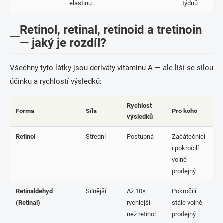
elastinu
týdnů
Retinol, retinal, retinoid a tretinoin
— jaký je rozdíl?
Všechny tyto látky jsou deriváty vitaminu A — ale liší se silou
účinku a rychlostí výsledků:
Rychlost
Forma
Síla
Pro koho
výsledků
Retinol
Střední
Postupná
Začátečníci
i pokročilí —
volně
prodejný
Retinaldehyd
Silnější
Až 10×
Pokročilí —
(Retinal)
rychlejší
stále volně
než retinol
prodejný