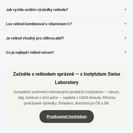
Jak rychle uvidím výsledky retinolu?
▼
Lze retinol kombinovat s vitamínem C?
▼
Je retinol vhodný pro citlivou pleť?
▼
Co je nejlepší retinol sérum?
▼
Začněte s retinolem správně — s Instytutum Swiss
Laboratory
Kompletní sortiment retinolových produktů Instytutum — sérum,
olej, tonikum i oční péče — najdete v CASA Beauty. Klinicky
prokázané výsledky. Skladem, doručení po ČR a SR.
Prozkoumat Instytutum