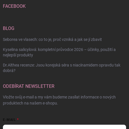
FACEBOOK
BLOG
Seborea ve vlasech: co to je, proč vzniká a jak se jí zbavit
Kyselina salicylová: kompletní průvodce 2026 – účinky, použití a
nejlepší produkty
Dr.Althea recenze: Jsou korejská séra s niacínamidem opravdu tak
dobrá?
ODEBÍRAT NEWSLETTER
Vložte svůj e-mail a my vám budeme zasílat informace o nových
produktech na našem e-shopu.
E-MAIL