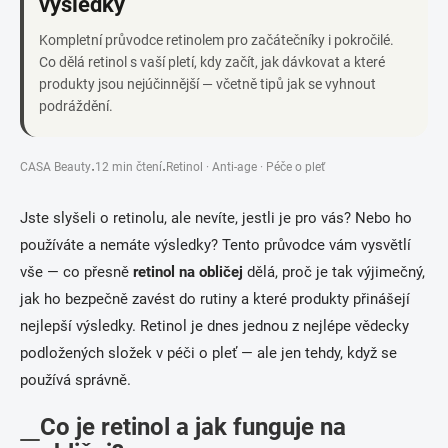
výsledky
Kompletní průvodce retinolem pro začátečníky i pokročilé.
Co dělá retinol s vaší pletí, kdy začít, jak dávkovat a které
produkty jsou nejúčinnější — včetně tipů jak se vyhnout
podráždění.
CASA Beauty
12 min čtení
Retinol · Anti-age · Péče o pleť
·
·
Jste slyšeli o retinolu, ale nevíte, jestli je pro vás? Nebo ho
používáte a nemáte výsledky? Tento průvodce vám vysvětlí
vše — co přesně
retinol na obličej
dělá, proč je tak výjimečný,
jak ho bezpečně zavést do rutiny a které produkty přinášejí
nejlepší výsledky. Retinol je dnes jednou z nejlépe vědecky
podložených složek v péči o pleť — ale jen tehdy, když se
používá správně.
Co je retinol a jak funguje na