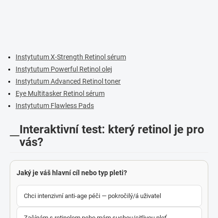
Instytutum X-Strength Retinol sérum
Instytutum Powerful Retinol olej
Instytutum Advanced Retinol toner
Eye Multitasker Retinol sérum
Instytutum Flawless Pads
Interaktivní test: který retinol je pro
vás?
Jaký je váš hlavní cíl nebo typ pleti?
Chci intenzivní anti-age péči — pokročilý/á uživatel
Začínám s retinolem nebo mám suchou/citlivou pleť