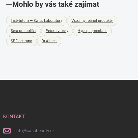
Mohlo by vás také zajímat
Instytutum — Swiss Laboratory
Všechny retinol produkty
Séra pro obličej
Péče o vrásky
Hyperpigmentace
SPF ochrana
Dr.Althea
Z
á
p
a
t
í
KONTAKT
info
@
casabeauty.cz