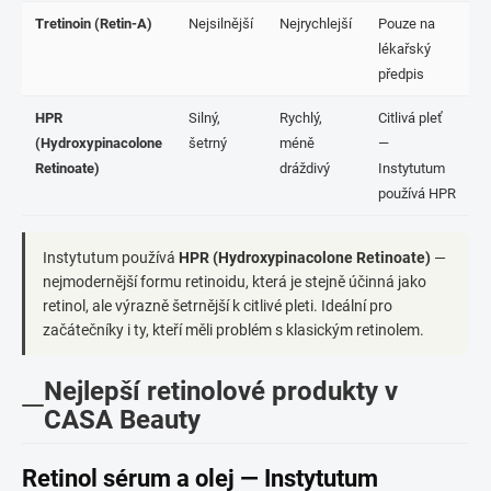
Tretinoin (Retin-A)
Nejsilnější
Nejrychlejší
Pouze na
lékařský
předpis
HPR
Silný,
Rychlý,
Citlivá pleť
(Hydroxypinacolone
šetrný
méně
—
Retinoate)
dráždivý
Instytutum
používá HPR
Instytutum používá
HPR (Hydroxypinacolone Retinoate)
—
nejmodernější formu retinoidu, která je stejně účinná jako
retinol, ale výrazně šetrnější k citlivé pleti. Ideální pro
začátečníky i ty, kteří měli problém s klasickým retinolem.
Nejlepší retinolové produkty v
CASA Beauty
Retinol sérum a olej — Instytutum