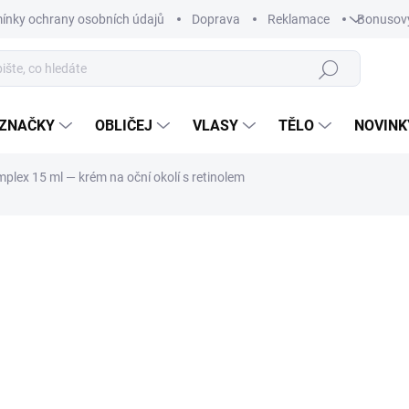
ínky ochrany osobních údajů
Doprava
Reklamace
Bonusov
Hledat
ZNAČKY
OBLIČEJ
VLASY
TĚLO
NOVINK
omplex 15 ml — krém na oční okolí s retinolem
ní
2 736 Kč
/ ks
Měrná
SKLADEM
cena:
−
+