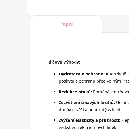
Popis
Klíčové Výhody:
Hydratace a ochrana:
Intenzivně h
poskytuje ochranu před volnými rad
Redukce otoků:
Pomáhá zmírňovat
Zesvětlení tmavých kruhů:
Účinně
dodává svěží a odpočatý vzhled.
Zvýšení elasticity a pružnosti:
Zlep
výskyt vrásek a jemných linek.