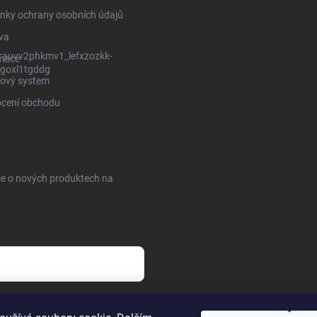
nky ochrany osobních údajů
va
rauvv2phkmv1_lefxzozkk-
mace
goxl1tgddg
ový system
cení obchodu
ce o nových produktech na
sobních údajů