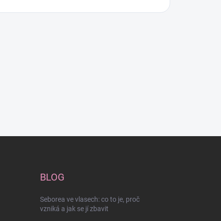
BLOG
Seborea ve vlasech: co to je, proč
vzniká a jak se jí zbavit