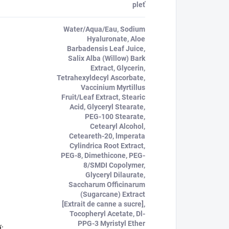
pleť
Water/Aqua/Eau, Sodium
Hyaluronate, Aloe
Barbadensis Leaf Juice,
Salix Alba (Willow) Bark
Extract, Glycerin,
Tetrahexyldecyl Ascorbate,
Vaccinium Myrtillus
Fruit/Leaf Extract, Stearic
Acid, Glyceryl Stearate,
PEG-100 Stearate,
Cetearyl Alcohol,
Ceteareth-20, lmperata
Cylindrica Root Extract,
PEG-8, Dimethicone, PEG-
8/SMDI Copolymer,
Glyceryl Dilaurate,
Saccharum Officinarum
(Sugarcane) Extract
[Extrait de canne a sucre],
Tocopheryl Acetate, Dl-
PPG-3 Myristyl Ether
í
: