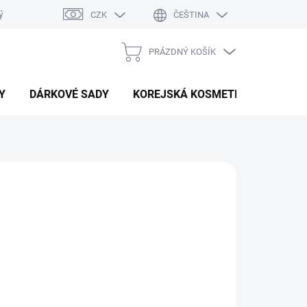
ý system
Hodnocení obchodu
CZK
ČEŠTINA
PRÁZDNÝ KOŠÍK
NÁKUPNÍ
KOŠÍK
Y
DÁRKOVÉ SADY
KOREJSKÁ KOSMETIKA
BEAU
Přidat do košíku