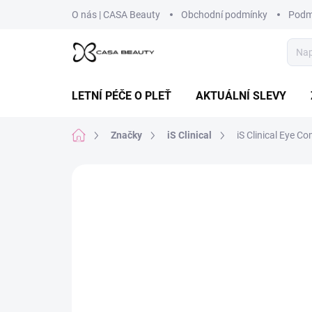
Přejít
O nás | CASA Beauty
Obchodní podmínky
Podm
na
obsah
LETNÍ PÉČE O PLEŤ
AKTUÁLNÍ SLEVY
Domů
Značky
iS Clinical
iS Clinical Eye C
Neohodnoceno
Podrobnosti hodnoce