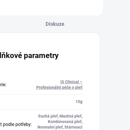
Diskuze
lňkové parametry
iS Clinical –
rie
:
Profesionální péče o pleť
:
15g
Suchá pleť, Mastná pleť,
Kombinovaná pleť,
t podle potřeby
:
Normalní pleť, Stárnoucí