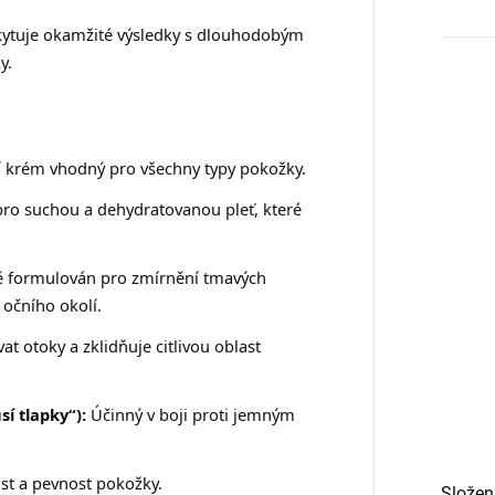
ytuje okamžité výsledky s dlouhodobým
y.
í krém vhodný pro všechny typy pokožky.
pro suchou a dehydratovanou pleť, které
ě formulován pro zmírnění tmavých
 očního okolí.
 otoky a zklidňuje citlivou oblast
sí tlapky“):
Účinný v boji proti jemným
st a pevnost pokožky.
Složen