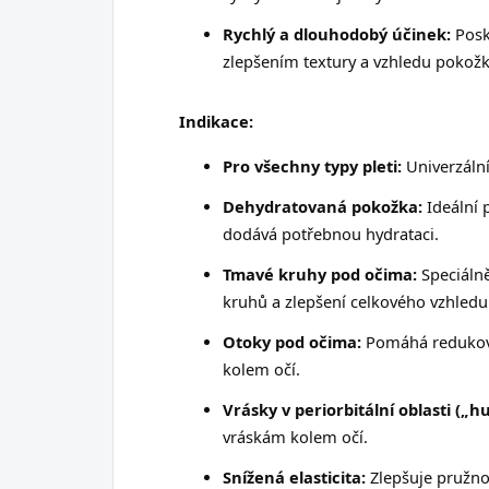
Rychlý a dlouhodobý účinek:
Posk
zlepšením textury a vzhledu pokožk
Indikace:
Pro všechny typy pleti:
Univerzáln
Dehydratovaná pokožka:
Ideální 
dodává potřebnou hydrataci.
Tmavé kruhy pod očima:
Speciáln
kruhů a zlepšení celkového vzhledu
Otoky pod očima:
Pomáhá redukovat
kolem očí.
Vrásky v periorbitální oblasti („hu
vráskám kolem očí.
Snížená elasticita:
Zlepšuje pružno