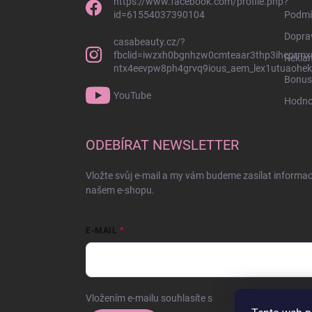
https://www.facebook.com/profile.php?
id=61554037390104
Podmí
Dopra
casabeauty.cz/?
fbclid=iwzxh0bgnhzw0cmteaar3thp3ihcprmx
Rekla
ntx4eevpw8ph4grvq9ious_aem_lex1utuaohek
Bonus
YouTube
Hodno
ODEBÍRAT NEWSLETTER
Vložte svůj e-mail a my vám budeme zasílat informa
našem e-shopu.
E-MAIL
Vložením e-mailu souhlasíte s
podmínkami ochrany o