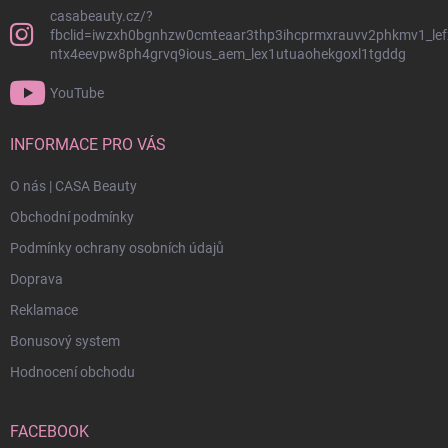
casabeauty.cz/?
fbclid=iwzxh0bgnhzw0cmteaar3thp3ihcprmxrauvv2phkmv1_lef
ntx4eevpw8ph4grvq9ious_aem_lex1utuaohekgoxl1tgddg
YouTube
INFORMACE PRO VÁS
O nás | CASA Beauty
Obchodní podmínky
Podmínky ochrany osobních údajů
Doprava
Reklamace
Bonusový system
Hodnocení obchodu
FACEBOOK