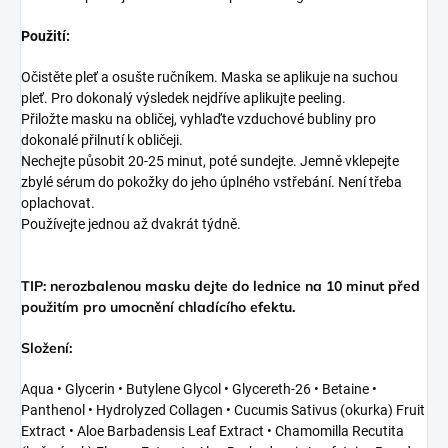
Použití:
Očistěte pleť a osušte ručníkem. Maska se aplikuje na suchou
pleť. Pro dokonalý výsledek nejdříve aplikujte peeling.
Přiložte masku na obličej, vyhlaďte vzduchové bubliny pro
dokonalé přilnutí k obličeji.
Nechejte působit 20-25 minut, poté sundejte. Jemně vklepejte
zbylé sérum do pokožky do jeho úplného vstřebání. Není třeba
oplachovat.
Používejte jednou až dvakrát týdně.
TIP: nerozbalenou masku dejte do lednice na 10 minut před
použitím pro umocnění chladícího efektu.
Složení:
Aqua • Glycerin • Butylene Glycol • Glycereth-26 • Betaine •
Panthenol • Hydrolyzed Collagen • Cucumis Sativus (okurka) Fruit
Extract • Aloe Barbadensis Leaf Extract • Chamomilla Recutita