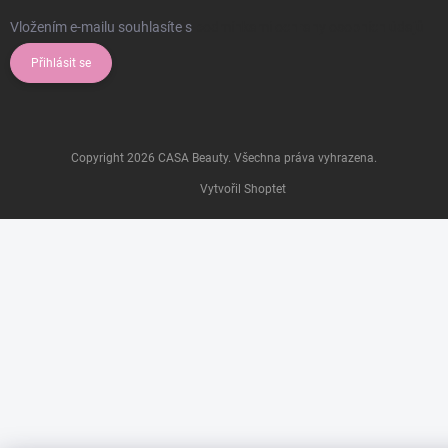
Vložením e-mailu souhlasíte s
podmínkami ochrany osobních údajů
Přihlásit se
Copyright 2026
CASA Beauty
. Všechna práva vyhrazena.
Vytvořil Shoptet