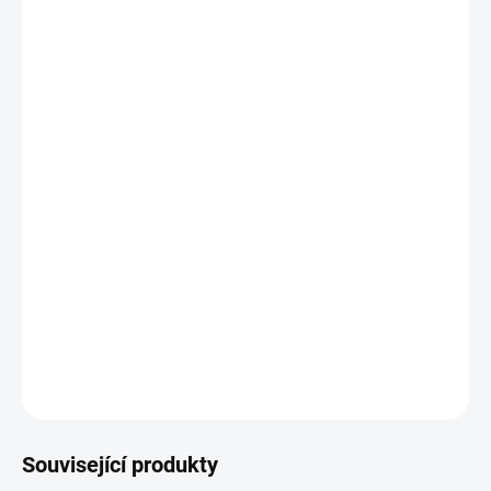
−
+
Přidat do košíku
3ks
Liftingové Masky Na Obličej
Konzistence: plátýnková maska
Typ pleti: všechny typy pleti
Účinek: vypnutí a zpevnění pleti
Kdy používat: ráno a / nebo večer
DETAILNÍ INFORMACE
ZEPTAT SE
HLÍDAT
Související produkty