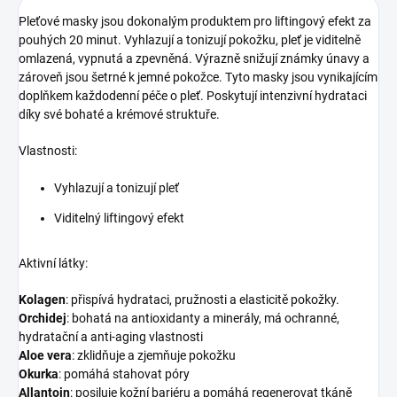
Pleťové masky jsou dokonalým produktem pro liftingový efekt za
pouhých 20 minut. Vyhlazují a tonizují pokožku, pleť je viditelně
omlazená, vypnutá a zpevněná. Výrazně snižují známky únavy a
zároveň jsou šetrné k jemné pokožce. Tyto masky jsou vynikajícím
doplňkem každodenní péče o pleť. Poskytují intenzivní hydrataci
díky své bohaté a krémové struktuře.
Vlastnosti:
Vyhlazují a tonizují pleť
Viditelný liftingový efekt
Aktivní látky:
Kolagen
: přispívá hydrataci, pružnosti a elasticitě pokožky.
Orchidej
: bohatá na antioxidanty a minerály, má ochranné,
hydratační a anti-aging vlastnosti
Aloe vera
: zklidňuje a zjemňuje pokožku
Okurka
: pomáhá stahovat póry
Allantoin
: posiluje kožní bariéru a pomáhá regenerovat tkáně