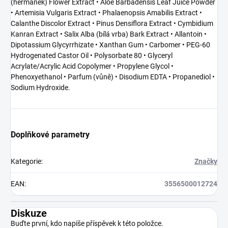
(heřmánek) Flower Extract • Aloe Barbadensis Leaf Juice Powder
• Artemisia Vulgaris Extract • Phalaenopsis Amabilis Extract •
Calanthe Discolor Extract • Pinus Densiflora Extract • Cymbidium
Kanran Extract • Salix Alba (bílá vrba) Bark Extract • Allantoin •
Dipotassium Glycyrrhizate • Xanthan Gum • Carbomer • PEG-60
Hydrogenated Castor Oil • Polysorbate 80 • Glyceryl
Acrylate/Acrylic Acid Copolymer • Propylene Glycol •
Phenoxyethanol • Parfum (vůně) • Disodium EDTA • Propanediol •
Sodium Hydroxide.
Doplňkové parametry
Kategorie
:
Značky
EAN
:
3556500012724
Diskuze
Buďte první, kdo napíše příspěvek k této položce.