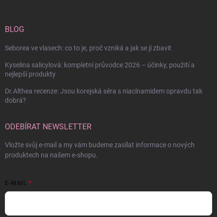
BLOG
Seborea ve vlasech: co to je, proč vzniká a jak se jí zbavit
Kyselina salicylová: kompletní průvodce 2026 – účinky, použití a
nejlepší produkty
Dr.Althea recenze: Jsou korejská séra s niacínamidem opravdu tak
dobrá?
ODEBÍRAT NEWSLETTER
Vložte svůj e-mail a my vám budeme zasílat informace o nových
produktech na našem e-shopu.
E-MAIL