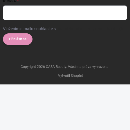
E-MAIL
Vložením e-mailu souhlasíte s
podmínkami ochrany osobních údajů
Přihlásit se
Copyright 2026
CASA Beauty
. Všechna práva vyhrazena.
Vytvořil Shoptet