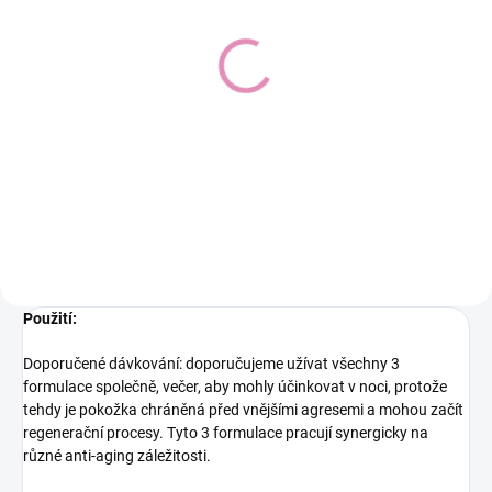
SKLADEM
Doplněk stravy pro vlasy,
pokožku a nehty | Bao-
Med®
832 Kč
Do košíku
Použití:
Doporučené dávkování: doporučujeme užívat všechny 3
formulace společně, večer, aby mohly účinkovat v noci, protože
tehdy je pokožka chráněná před vnějšími agresemi a mohou začít
regenerační procesy. Tyto 3 formulace pracují synergicky na
různé anti-aging záležitosti.