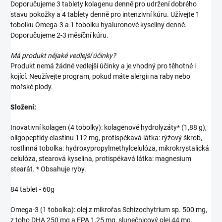
Doporučujeme 3 tablety kolagenu denně pro udržení dobrého
stavu pokožky a 4 tablety denně pro intenzivní kúru. Užívejte 1
tobolku Omega-3 a 1 tobolku hyaluronové kyseliny denně.
Doporučujeme 2-3 měsíční kúru.
Má produkt nějaké vedlejší účinky?
Produkt nemá žádné vedlejší účinky a je vhodný pro těhotné i
kojící. Neužívejte program, pokud máte alergii na raby nebo
mořské plody.
Složení:
Inovativní kolagen (4 tobolky): kolagenové hydrolyzáty* (1,88 g),
oligopeptidy elastinu 112 mg, protispékavá látka: rýžový škrob,
rostlinná tobolka: hydroxypropylmethylcelulóza, mikrokrystalická
celulóza, stearová kyselina, protispékavá látka: magnesium
stearát. * Obsahuje ryby.
84 tablet - 60g
Omega-3 (1 tobolka): olej z mikrořas Schizochytrium sp. 500 mg,
z toho DHA 250 mg a EPA 1,25 mg, slunečnicový olej 44 mg,