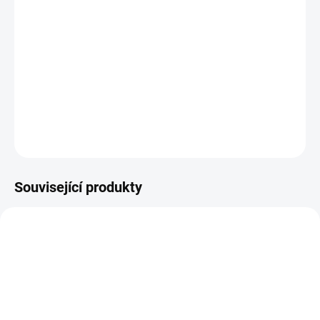
Krásná Pokožka 1 M. -
Pro kompletní 360° výživu & hydrataci
• Pomáhá zjemňovat vrásky
• Přispívá ke zpevnění kožní tkáně
• Pomáhá zjemňovat pokožku
• Přispívá k hloubkové hydrataci
DETAILNÍ INFORMACE
ZEPTAT SE
HLÍDAT
Související produkty
NOVINKA