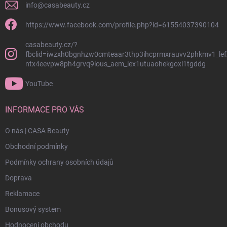
info
@
casabeauty.cz
https://www.facebook.com/profile.php?id=61554037390104
casabeauty.cz/?
fbclid=iwzxh0bgnhzw0cmteaar3thp3ihcprmxrauvv2phkmv1_lef
ntx4eevpw8ph4grvq9ious_aem_lex1utuaohekgoxl1tgddg
YouTube
INFORMACE PRO VÁS
O nás | CASA Beauty
Obchodní podmínky
Podmínky ochrany osobních údajů
Doprava
Reklamace
Bonusový system
Hodnocení obchodu