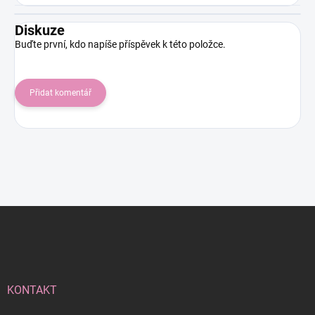
Diskuze
Buďte první, kdo napíše příspěvek k této položce.
Přidat komentář
Z
á
p
a
t
í
KONTAKT