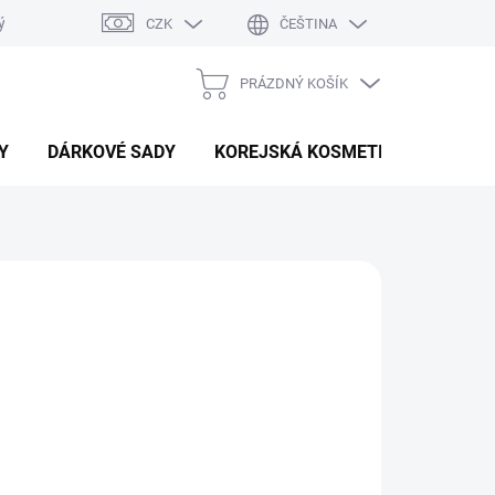
ý system
Hodnocení obchodu
CZK
ČEŠTINA
PRÁZDNÝ KOŠÍK
NÁKUPNÍ
KOŠÍK
Y
DÁRKOVÉ SADY
KOREJSKÁ KOSMETIKA
BEAU
č
/ ks
Přidat do košíku