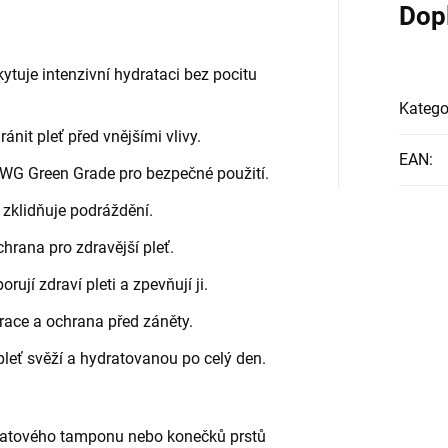
Dop
ytuje intenzivní hydrataci bez pocitu
Katego
nit pleť před vnějšími vlivy.
EAN
:
EWG Green Grade pro bezpečné použití.
a zklidňuje podráždění.
chrana pro zdravější pleť.
rují zdraví pleti a zpevňují ji.
ace a ochrana před záněty.
leť svěží a hydratovanou po celý den.
vatového tamponu nebo konečků prstů