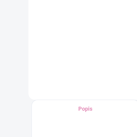
SKLADEM
Aha Boosting Toner |
VVbetter
426 Kč
Do košíku
Popis