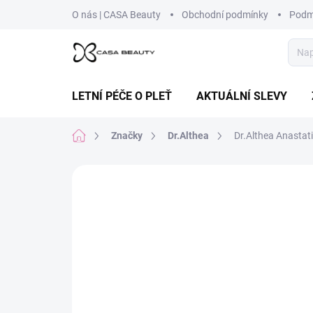
Přejít
O nás | CASA Beauty
Obchodní podmínky
Podm
na
obsah
LETNÍ PÉČE O PLEŤ
AKTUÁLNÍ SLEVY
Domů
Značky
Dr.Althea
Dr.Althea Anastat
Neohodnoceno
Podrobnosti hodnoce