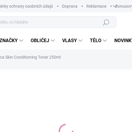
ínky ochrany osobních údajů
Doprava
Reklamace
Bonusov
Hledat
ZNAČKY
OBLIČEJ
VLASY
TĚLO
NOVINK
ica Skin Conditioning Toner 250ml
ní
699 Kč
440 K
Měrná
SKLADEM
cena:
−
+