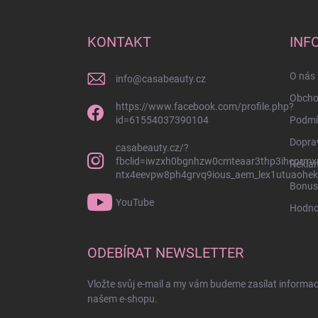
á
p
a
KONTAKT
INF
t
í
O nás 
info
@
casabeauty.cz
Obcho
https://www.facebook.com/profile.php?
id=61554037390104
Podmí
Dopra
casabeauty.cz/?
fbclid=iwzxh0bgnhzw0cmteaar3thp3ihcprmx
Rekla
ntx4eevpw8ph4grvq9ious_aem_lex1utuaohek
Bonus
YouTube
Hodno
ODEBÍRAT NEWSLETTER
Vložte svůj e-mail a my vám budeme zasílat informa
našem e-shopu.