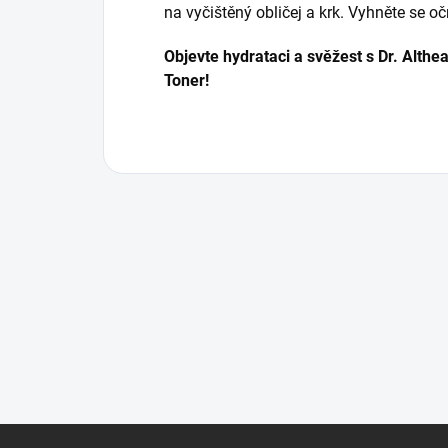
na vyčištěný obličej a krk. Vyhněte se o
Objevte hydrataci a svěžest s Dr. Althe
Toner!
Z