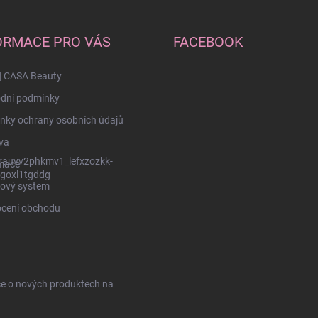
ORMACE PRO VÁS
FACEBOOK
| CASA Beauty
dní podmínky
nky ochrany osobních údajů
va
rauvv2phkmv1_lefxzozkk-
mace
goxl1tgddg
ový system
cení obchodu
ce o nových produktech na