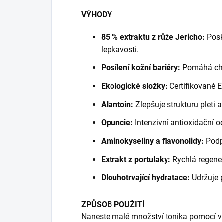
VÝHODY
85 % extraktu z růže Jericho:
Posk
lepkavosti.
Posílení kožní bariéry:
Pomáhá chrá
Ekologické složky:
Certifikované 
Alantoin:
Zlepšuje strukturu pleti 
Opuncie:
Intenzivní antioxidační o
Aminokyseliny a flavonolidy:
Podpo
Extrakt z portulaky:
Rychlá regener
Dlouhotrvající hydratace:
Udržuje p
ZPŮSOB POUŽITÍ
Naneste malé množství tonika pomocí 