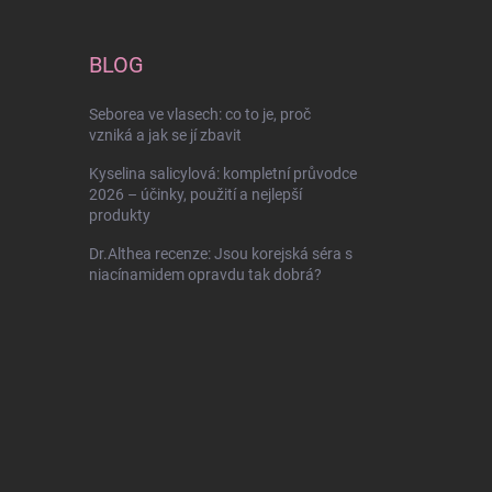
BLOG
Seborea ve vlasech: co to je, proč
vzniká a jak se jí zbavit
Kyselina salicylová: kompletní průvodce
2026 – účinky, použití a nejlepší
produkty
Dr.Althea recenze: Jsou korejská séra s
niacínamidem opravdu tak dobrá?