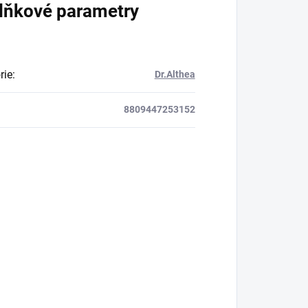
lňkové parametry
rie
:
Dr.Althea
8809447253152