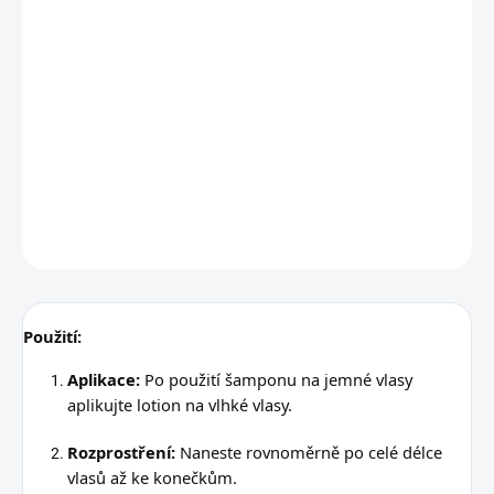
Tento lotion je ideální pro jemné vlasy, které potřebují
zvýraznit lesk a zdravý vzhled. Obohacený o citronový
extrakt, tento produkt hydratuje vlasy a dodává jim
okamžitý lesk, usnadňuje rozčesávání a poskytuje viditelně
hedvábnější vzhled. Vhodný pro každodenní použití, ale
doporučuje se používat maximálně dvakrát týdně.
DETAILNÍ INFORMACE
ZEPTAT SE
HLÍDAT
Použití:
Aplikace:
Po použití šamponu na jemné vlasy
aplikujte lotion na vlhké vlasy.
Rozprostření:
Naneste rovnoměrně po celé délce
vlasů až ke konečkům.