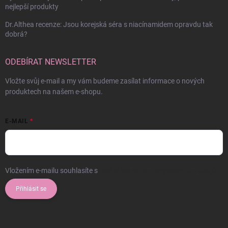
nejlepší produkty
Dr.Althea recenze: Jsou korejská séra s niacínamidem opravdu tak
dobrá?
ODEBÍRAT NEWSLETTER
Vložte svůj e-mail a my vám budeme zasílat informace o nových
produktech na našem e-shopu.
E-MAIL
Vložením e-mailu souhlasíte s
podmínkami ochrany osobních údajů
Přihlásit se