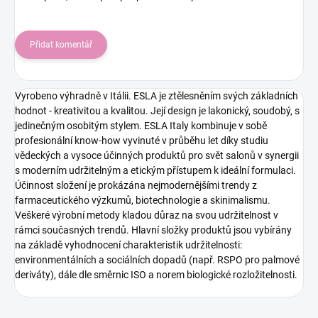
Přidat komentář
Vyrobeno výhradně v Itálii. ESLA je ztělesněním svých základních
hodnot - kreativitou a kvalitou. Její design je lakonický, soudobý, s
jedinečným osobitým stylem. ESLA Italy kombinuje v sobě
profesionální know-how vyvinuté v průběhu let díky studiu
vědeckých a vysoce účinných produktů pro svět salonů v synergii
s moderním udržitelným a etickým přístupem k ideální formulaci.
Účinnost složení je prokázána nejmodernějšími trendy z
farmaceutického výzkumů, biotechnologie a skinimalismu.
Veškeré výrobní metody kladou důraz na svou udržitelnost v
rámci současných trendů. Hlavní složky produktů jsou vybírány
na základě vyhodnocení charakteristik udržitelnosti:
environmentálních a sociálních dopadů (např. RSPO pro palmové
deriváty), dále dle směrnic ISO a norem biologické rozložitelnosti.