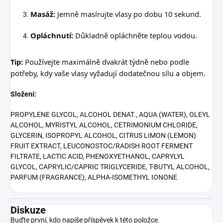
Masáž:
Jemně masírujte vlasy po dobu 10 sekund.
Opláchnutí:
Důkladně opláchněte teplou vodou.
Tip:
Používejte maximálně dvakrát týdně nebo podle
potřeby, kdy vaše vlasy vyžadují dodatečnou sílu a objem.
Složení:
PROPYLENE GLYCOL, ALCOHOL DENAT., AQUA (WATER), OLEYL
ALCOHOL, MYRISTYL ALCOHOL, CETRIMONIUM CHLORIDE,
GLYCERIN, ISOPROPYL ALCOHOL, CITRUS LIMON (LEMON)
FRUIT EXTRACT, LEUCONOSTOC/RADISH ROOT FERMENT
FILTRATE, LACTIC ACID, PHENOXYETHANOL, CAPRYLYL
GLYCOL, CAPRYLIC/CAPRIC TRIGLYCERIDE, T-BUTYL ALCOHOL,
PARFUM (FRAGRANCE), ALPHA-ISOMETHYL IONONE
Diskuze
Buďte první, kdo napíše příspěvek k této položce.