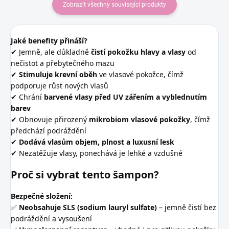
Zobrazit všechny související produkty
Jaké benefity přináší?
✔ Jemně, ale důkladně
čistí pokožku hlavy a vlasy
od
nečistot a přebytečného mazu
✔
Stimuluje krevní oběh
ve vlasové pokožce, čímž
podporuje růst nových vlasů
✔ Chrání
barvené vlasy před UV zářením a vyblednutím
barev
✔ Obnovuje přirozený
mikrobiom vlasové pokožky
, čímž
předchází podráždění
✔
Dodává vlasům objem, plnost a luxusní lesk
✔ Nezatěžuje vlasy, ponechává je lehké a vzdušné
Proč si vybrat tento šampon?
Bezpečné složení:
✅
Neobsahuje SLS (sodium lauryl sulfate)
– jemně čistí bez
podráždění a vysoušení