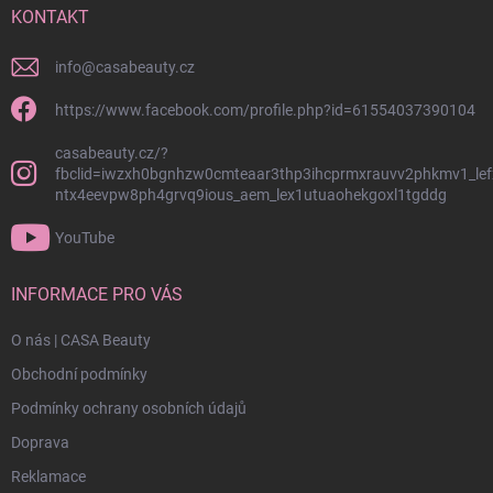
í
KONTAKT
info
@
casabeauty.cz
https://www.facebook.com/profile.php?id=61554037390104
casabeauty.cz/?
fbclid=iwzxh0bgnhzw0cmteaar3thp3ihcprmxrauvv2phkmv1_lef
ntx4eevpw8ph4grvq9ious_aem_lex1utuaohekgoxl1tgddg
YouTube
INFORMACE PRO VÁS
O nás | CASA Beauty
Obchodní podmínky
Podmínky ochrany osobních údajů
Doprava
Reklamace