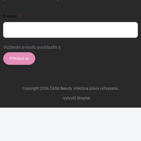
E-MAIL
Vložením e-mailu souhlasíte s
podmínkami ochrany osobních údajů
Přihlásit se
Copyright 2026
CASA Beauty
. Všechna práva vyhrazena.
Vytvořil Shoptet