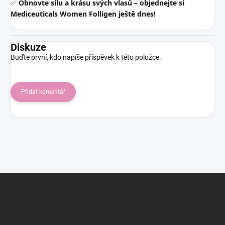
✅
Obnovte sílu a krásu svých vlasů – objednejte si
Mediceuticals Women Folligen ještě dnes!
Diskuze
Buďte první, kdo napíše příspěvek k této položce.
Přidat komentář
Z
á
p
a
t