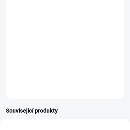
cena:
−
+
Přidat do košíku
Ztrácíte více vlasů než obvykle? Vaše vlasy jsou oslabené a
řídnou?
Každodenní kartáčování vám odhaluje stále více vypadlých vlasů?
Šampon Mediceuticals Women Folligen
byl speciálně vyvinut pro
ženy, které chtějí
zastavit nadměrné vypadávání vlasů, podpořit
jejich růst a obnovit přirozenou sílu a objem
.
DETAILNÍ INFORMACE
ZEPTAT SE
HLÍDAT
Související produkty
BEST SELLER