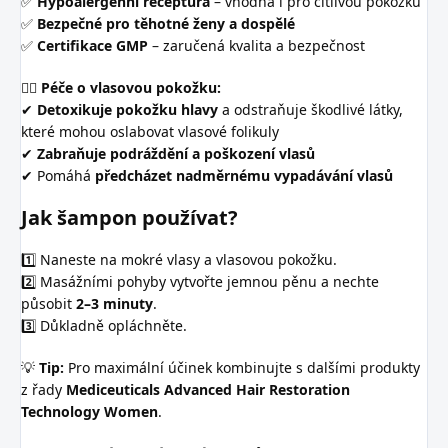
✅
Hypoalergenní receptura
– vhodná i pro citlivou pokožku
✅
Bezpečné pro těhotné ženy a dospělé
✅
Certifikace GMP
– zaručená kvalita a bezpečnost
💆‍♀️
Péče o vlasovou pokožku:
✔
Detoxikuje pokožku hlavy
a odstraňuje škodlivé látky,
které mohou oslabovat vlasové folikuly
✔
Zabraňuje podráždění a poškození vlasů
✔ Pomáhá
předcházet nadměrnému vypadávání vlasů
Jak šampon používat?
1️⃣ Naneste na mokré vlasy a vlasovou pokožku.
2️⃣ Masážními pohyby vytvořte jemnou pěnu a nechte
působit
2–3 minuty
.
3️⃣ Důkladně opláchněte.
💡
Tip:
Pro maximální účinek kombinujte s dalšími produkty
z řady
Mediceuticals Advanced Hair Restoration
Technology Women
.