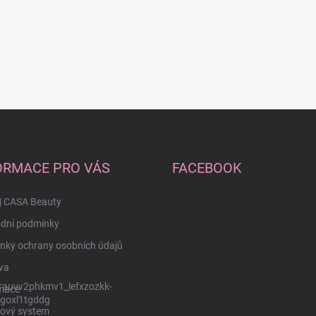
ORMACE PRO VÁS
FACEBOOK
| CASA Beauty
dní podmínky
nky ochrany osobních údajů
va
rauvv2phkmv1_lefxzozkk-
mace
goxl1tgddg
ový system