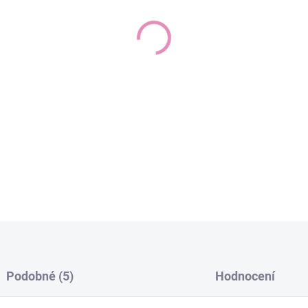
Odstín: charismatický, okouzl
červená –
ikonická a inovativní. Zářiv
Krémová textura obalí vaše rt
Síla rostlinných pigmentů vy
a úrovni pH
vašich rtů. Pro intenzivnější 
DETAILNÍ INFORMACE
Podobné (5)
Hodnocení