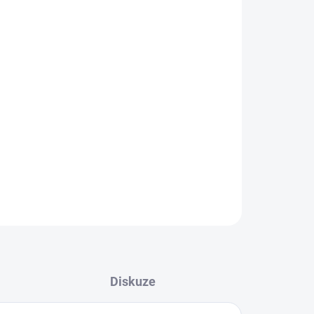
ující. Ultra ženská, to je ultimátní intenzivní
ě červená.
y jako uklidňující balzám.
tváří barvu, která se přizpůsobí přirozenému tónu
odstín stačí barvu navrstvit.
ZEPTAT SE
HLÍDAT
Diskuze