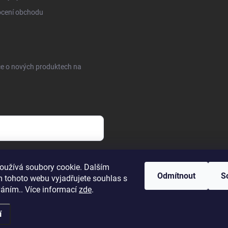
cení obchodu
ce o nových produktech na
sobních údajů
oužívá soubory cookie. Dalším
Odmítnout
S
 tohoto webu vyjadřujete souhlas s
váním.. Více informací
zde
.
í
a.