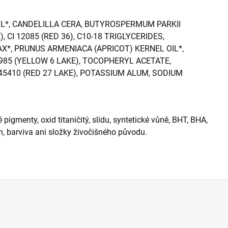
IL*, CANDELILLA CERA, BUTYROSPERMUM PARKII
), CI 12085 (RED 36), C10-18 TRIGLYCERIDES,
X*, PRUNUS ARMENIACA (APRICOT) KERNEL OIL*,
5985 (YELLOW 6 LAKE), TOCOPHERYL ACETATE,
45410 (RED 27 LAKE), POTASSIUM ALUM, SODIUM
igmenty, oxid titaničitý, slídu, syntetické vůně, BHT, BHA,
en, barviva ani složky živočišného původu.