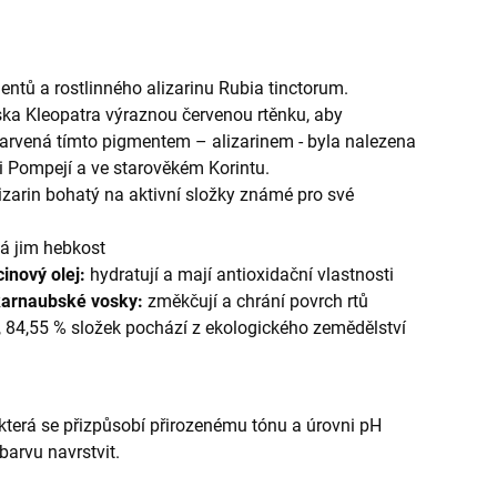
tů a rostlinného alizarinu Rubia tinctorum.
ska Kleopatra výraznou červenou rtěnku, aby
barvená tímto pigmentem – alizarinem - byla nalezena
 Pompejí a ve starověkém Korintu.
izarin bohatý na aktivní složky známé pro své
vá jim hebkost
cinový olej:
hydratují a mají antioxidační vlastnosti
 karnaubské vosky:
změkčují a chrání povrch rtů
, 84,55 % složek pochází z ekologického zemědělství
 která se přizpůsobí přirozenému tónu a úrovni pH
 barvu navrstvit.