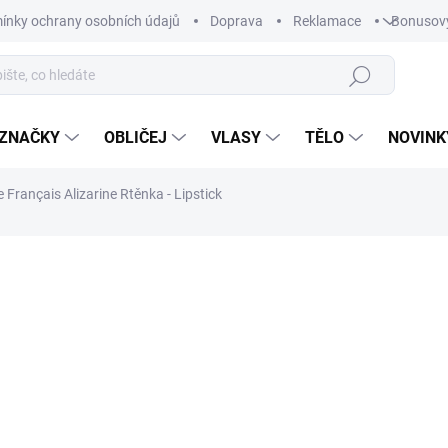
ínky ochrany osobních údajů
Doprava
Reklamace
Bonusov
Hledat
ZNAČKY
OBLIČEJ
VLASY
TĚLO
NOVINK
 Français Alizarine Rtěnka - Lipstick
ní
1 361 Kč
/ 4 g
Měrná
BRZY SKLADEM
cena:
Náhradní náplň rtěnky 011 L