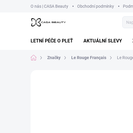
Přejít
O nás | CASA Beauty
Obchodní podmínky
Podm
na
obsah
LETNÍ PÉČE O PLEŤ
AKTUÁLNÍ SLEVY
Domů
Značky
Le Rouge Français
Le Rouge
Neohodnoceno
Podrobnosti hodnoce