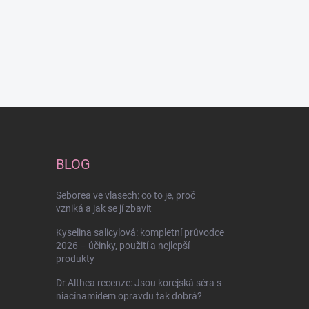
BLOG
Seborea ve vlasech: co to je, proč
vzniká a jak se jí zbavit
Kyselina salicylová: kompletní průvodce
2026 – účinky, použití a nejlepší
produkty
Dr.Althea recenze: Jsou korejská séra s
niacínamidem opravdu tak dobrá?