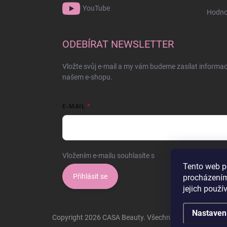
YouTube
Hodno
ODEBÍRAT NEWSLETTER
Vložte svůj e-mail a my vám budeme zasílat informa
našem e-shopu.
E-MAIL
Vložením e-mailu souhlasíte s
podmínkami ochrany o
Tento web p
Přihlásit se
procházením
jejich použí
Nastaven
Copyright 2026
CASA Beauty
. Všechna práva vyhrazen