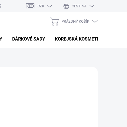
ý system
Hodnocení obchodu
CZK
ČEŠTINA
PRÁZDNÝ KOŠÍK
NÁKUPNÍ
KOŠÍK
Y
DÁRKOVÉ SADY
KOREJSKÁ KOSMETIKA
BEAU
e Rouge Alizarine