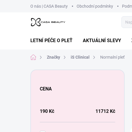
Přejít
O nás | CASA Beauty
Obchodní podmínky
Podm
na
obsah
LETNÍ PÉČE O PLEŤ
AKTUÁLNÍ SLEVY
Domů
Značky
iS Clinical
Normalní pleť
P
o
s
CENA
t
r
a
n
190
Kč
11712
Kč
n
í
p