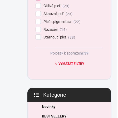
Citlivá pleť
20
Aknozní pleť
23
Pleť s pigmentací
22
Rozacea
14
Stárnoucí pleť
38
Položek k zobrazení:
39
VYMAZAT FILTRY
Kategorie
Přeskočit
kategorie
Novinky
BESTSELLERY