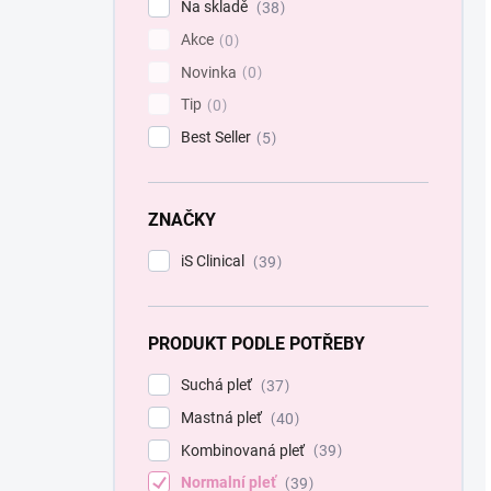
Na skladě
38
a
Akce
n
0
e
Novinka
0
l
Tip
0
Best Seller
5
ZNAČKY
iS Clinical
39
PRODUKT PODLE POTŘEBY
Suchá pleť
37
Mastná pleť
40
Kombinovaná pleť
39
Normalní pleť
39