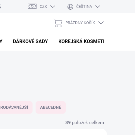
ý system
Hodnocení obchodu
CZK
ČEŠTINA
PRÁZDNÝ KOŠÍK
NÁKUPNÍ
KOŠÍK
Y
DÁRKOVÉ SADY
KOREJSKÁ KOSMETIKA
BEAU
RODÁVANĚJŠÍ
ABECEDNĚ
39
položek celkem