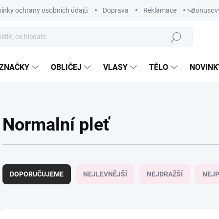
ínky ochrany osobních údajů
Doprava
Reklamace
Bonusov
Hledat
ZNAČKY
OBLIČEJ
VLASY
TĚLO
NOVINK
Normalní pleť
Ř
a
DOPORUČUJEME
NEJLEVNĚJŠÍ
NEJDRAŽŠÍ
NEJP
z
e
n
í
V