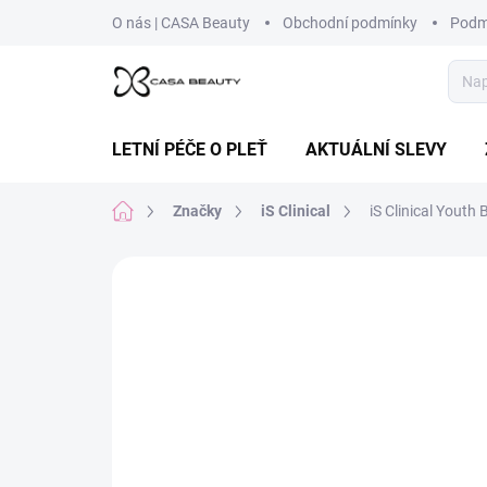
Přejít
O nás | CASA Beauty
Obchodní podmínky
Podm
na
obsah
LETNÍ PÉČE O PLEŤ
AKTUÁLNÍ SLEVY
Domů
Značky
iS Clinical
iS Clinical Youth
Neohodnoceno
Podrobnosti hodnoce