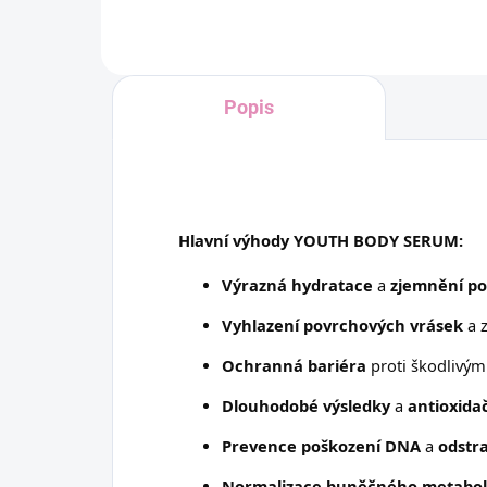
Popis
Hlavní výhody YOUTH BODY SERUM:
Výrazná hydratace
a
zjemnění p
Vyhlazení povrchových vrásek
a 
Ochranná bariéra
proti škodlivým 
Dlouhodobé výsledky
a
antioxida
Prevence poškození DNA
a
odstr
Normalizace buněčného metabo