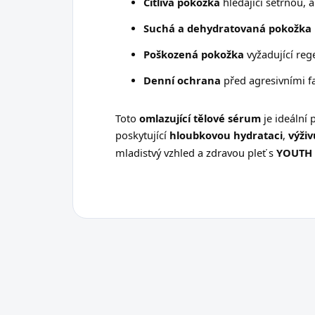
Citlivá pokožka
hledající šetrnou, a
Suchá a dehydratovaná pokožka
Poškozená pokožka
vyžadující reg
Denní ochrana
před agresivními fa
Toto
omlazující tělové sérum
je ideální 
poskytující
hloubkovou hydrataci
,
výživ
mladistvý vzhled a zdravou pleť s
YOUTH