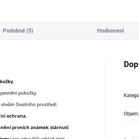
Podobné (5)
Hodnocení
Dop
okožky
.
zpevnění pokožky.
Katego
vlivům životního prostředí.
Objem
ční ochrana
.
anění prvních známek stárnutí
.
lismu
pro zdravější vzhled pleti.