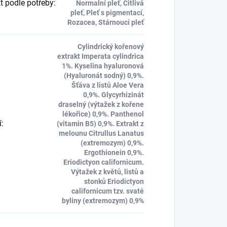
t podle potřeby
:
Normalní pleť, Citlivá
pleť, Pleť s pigmentací,
Rozacea, Stárnoucí pleť
Cylindrický kořenový
extrakt Imperata cylindrica
1%. Kyselina hyaluronová
(Hyaluronát sodný) 0,9%.
Šťáva z listů Aloe Vera
0,9%. Glycyrhizinát
draselný (výtažek z kořene
lékořice) 0,9%. Panthenol
í
:
(vitamin B5) 0,9%. Extrakt z
melounu Citrullus Lanatus
(extremozym) 0,9%.
Ergothionein 0,9%.
Eriodictyon californicum.
Výtažek z květů, listů a
stonků Eriodictyon
californicum tzv. svaté
byliny (extremozym) 0,9%