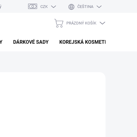
ý system
Hodnocení obchodu
CZK
ČEŠTINA
PRÁZDNÝ KOŠÍK
NÁKUPNÍ
KOŠÍK
Y
DÁRKOVÉ SADY
KOREJSKÁ KOSMETIKA
BEAU
Přidat do košíku