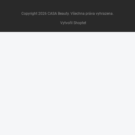
Copyright 2026
CASA Beauty
. Všechna práva vyhrazena.
Vytvořil Shoptet