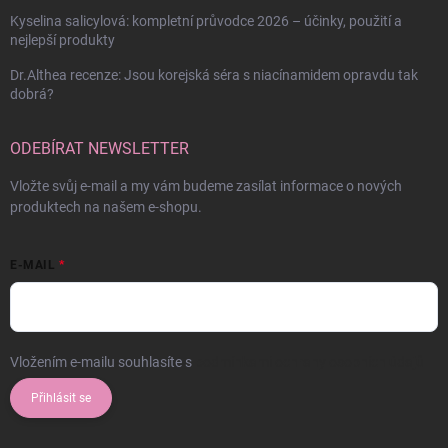
Kyselina salicylová: kompletní průvodce 2026 – účinky, použití a
nejlepší produkty
Dr.Althea recenze: Jsou korejská séra s niacínamidem opravdu tak
dobrá?
ODEBÍRAT NEWSLETTER
Vložte svůj e-mail a my vám budeme zasílat informace o nových
produktech na našem e-shopu.
E-MAIL
Vložením e-mailu souhlasíte s
podmínkami ochrany osobních údajů
Přihlásit se