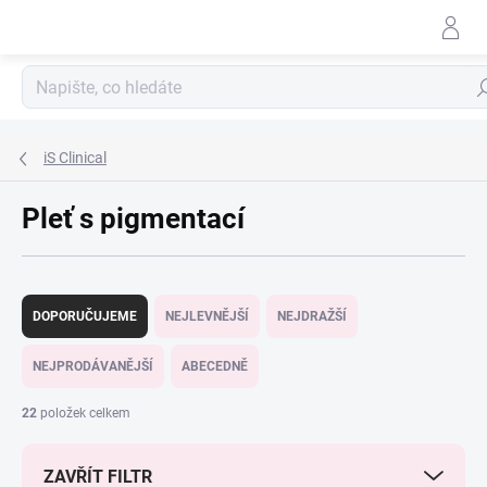
Přejít
na
obsah
Hle
iS Clinical
Pleť s pigmentací
Ř
a
DOPORUČUJEME
NEJLEVNĚJŠÍ
NEJDRAŽŠÍ
z
e
NEJPRODÁVANĚJŠÍ
ABECEDNĚ
n
í
22
položek celkem
p
r
ZAVŘÍT FILTR
o