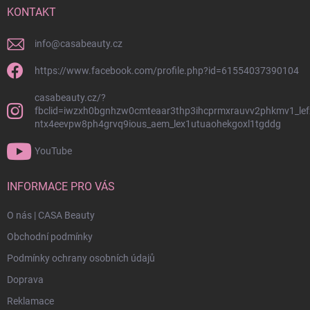
í
KONTAKT
info
@
casabeauty.cz
https://www.facebook.com/profile.php?id=61554037390104
casabeauty.cz/?
fbclid=iwzxh0bgnhzw0cmteaar3thp3ihcprmxrauvv2phkmv1_lef
ntx4eevpw8ph4grvq9ious_aem_lex1utuaohekgoxl1tgddg
YouTube
INFORMACE PRO VÁS
O nás | CASA Beauty
Obchodní podmínky
Podmínky ochrany osobních údajů
Doprava
Reklamace