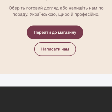
Оберіть готовий догляд або напишіть нам по
пораду. Українською, щиро й професійно.
Перейти до магазину
Написати нам
Z
á
p
a
t