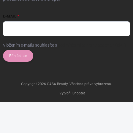
E-MAIL
Vložením e-mailu souhlasíte s
podmínkami ochrany osobních údajů
Přihlásit se
Copyright 2026
CASA Beauty
. Všechna práva vyhrazena.
Vytvořil Shoptet