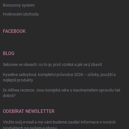
Bonusový system
Hodnocení obchodu
FACEBOOK
BLOG
Seborea ve vlasech: co to je, proč vzniká a jak se jí zbavit
Kyselina salicylová: kompletní průvodce 2026 – účinky, použití a
nejlepší produkty
Dr.Althea recenze: Jsou korejská séra s niacínamidem opravdu tak
dobrá?
ODEBÍRAT NEWSLETTER
Vložte svůj e-mail a my vám budeme zasílat informace o nových
produktech na našem e-shopu.