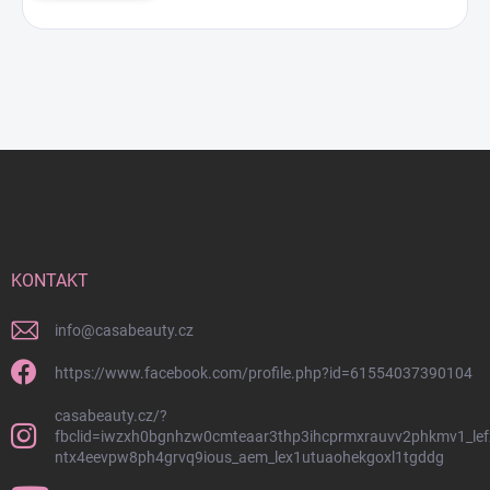
Z
á
p
a
t
í
KONTAKT
info
@
casabeauty.cz
https://www.facebook.com/profile.php?id=61554037390104
casabeauty.cz/?
fbclid=iwzxh0bgnhzw0cmteaar3thp3ihcprmxrauvv2phkmv1_lef
ntx4eevpw8ph4grvq9ious_aem_lex1utuaohekgoxl1tgddg