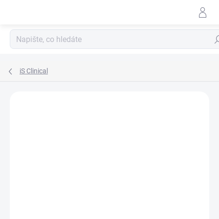
Přejít
na
obsah
Hle
iS Clinical
Podrobnosti hodnocení
1 hodnocení