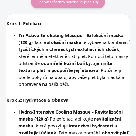
Zobrazit všechny související produkty
Krok 1: Exfoliace
Tri-Active Exfoliating Masque - Exfoliační maska
(120 g)
Tato
exfoliační maska
je vybavena kombinací
fyzičtíckých
a
chemických exfoliačních složek
,
které jemně a efektivně čistí pleť. Pomocí této masky
odstraníte
odumřelé kožní buňky
,
zjemníte
texturu pleti
a
podpoříte její obnovu
. Použijte ji
podle pokynů na obalu, aby vaše pleť byla hladká a
připravená na další péči.
Krok 2: Hydratace a Obnova
Hydra-Intensive Cooling Masque - Revitalizační
maska (120 g)
Po exfoliaci aplikujte
revitalizační
masku
, která poskytuje
intenzivní hydrataci
a
osvěžující účinek
. Tato maska pomáhá
obnovit pleť
,