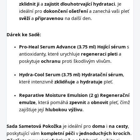
zklidnit ji
a
zajistit dlouhotrvající hydrataci
. Je
ideální pro
dokončení ošetření
a zanechá vaši pleť
svěží
a
připravenou
na další den.
Dárek ke Sadě:
Pro-Heal Serum Advance (3.75 ml)
Hojící sérum
s
antioxidanty, které urychluje
regeneraci pleti
a
poskytuje
ochranu
proti škodlivým vlivům.
Hydra-Cool Serum (3.75 ml)
Hydratační sérum
,
které intenzivně
zklidňuje
a
hydratuje
pleť.
Reparative Moisture Emulsion (2 g)
Regenerační
emulze
, která pomáhá
zpevnit
a
obnovit
pleť, čímž
zajišťuje její
hlubokou výživu
.
Sada Sametová Pokožka
je ideální pro
doma
i
na cesty
,
poskytující vám
kompletní péči
v
jednoduchých krocích
.