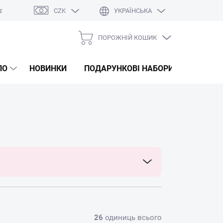
а
Оцінка магазину
CZK
УКРАЇНСЬКА
ПОРОЖНІЙ КОШИК
КОШИК
ДЛЯ
ЛО
НОВИНКИ
ПОДАРУНКОВІ НАБОРИ
КОРЕЙС
ПОКУПОК
26
одиниць всього