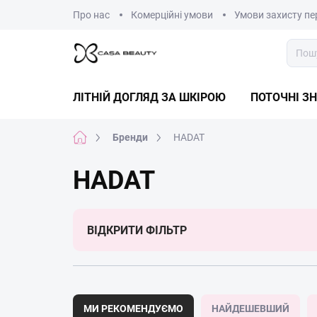
Перейти
Про нас
Комерційні умови
Умови захисту пе
до
змісту
ЛІТНІЙ ДОГЛЯД ЗА ШКІРОЮ
ПОТОЧНІ З
Головна
Бренди
HADAT
сторінка
HADAT
ВІДКРИТИ ФІЛЬТР
С
о
МИ РЕКОМЕНДУЄМО
НАЙДЕШЕВШИЙ