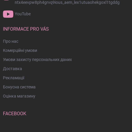
и
и
ntx4eevpw8ph4grvq9ious_aem_lex1utuaohekgoxl1tgddg
т
с
у
к
YouTube
о
л
м
INFORMACE PRO VÁS
Про нас
Комерційні умови
Умови захисту персональних даних
Доставка
Рекламації
Бонусна система
Оцінка магазину
FACEBOOK