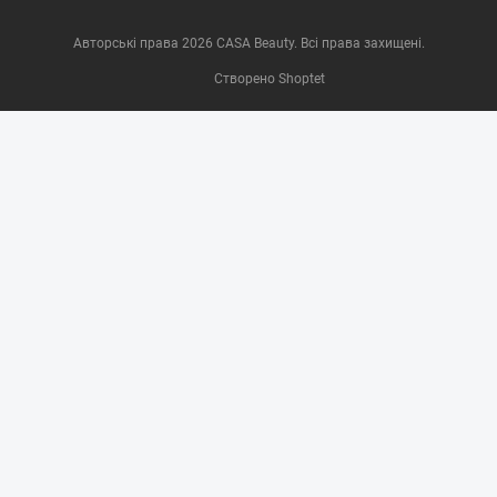
Авторські права 2026
CASA Beauty
. Всі права захищені.
Створено Shoptet