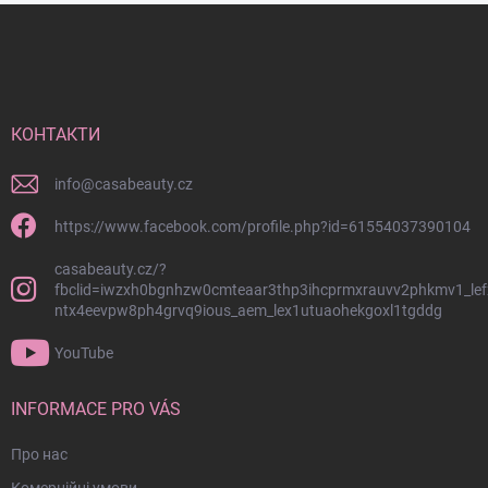
Н
и
ж
н
і
й
КОНТАКТИ
к
о
info
@
casabeauty.cz
л
о
https://www.facebook.com/profile.php?id=61554037390104
н
casabeauty.cz/?
т
fbclid=iwzxh0bgnhzw0cmteaar3thp3ihcprmxrauvv2phkmv1_lef
и
ntx4eevpw8ph4grvq9ious_aem_lex1utuaohekgoxl1tgddg
т
у
YouTube
л
INFORMACE PRO VÁS
Про нас
Комерційні умови