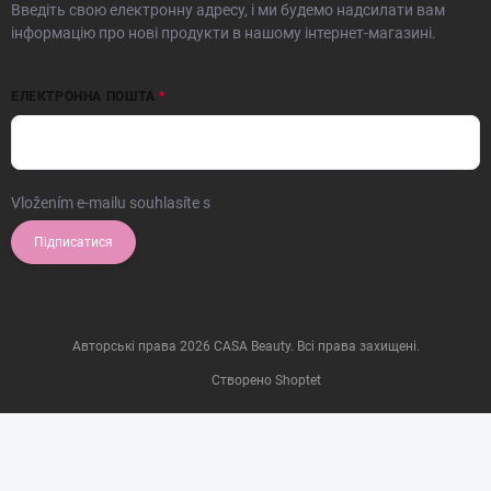
Введіть свою електронну адресу, і ми будемо надсилати вам
інформацію про нові продукти в нашому інтернет-магазині.
ЕЛЕКТРОННА ПОШТА
Vložením e-mailu souhlasíte s
podmínkami ochrany osobních údajů
Підписатися
Авторські права 2026
CASA Beauty
. Всі права захищені.
Створено Shoptet