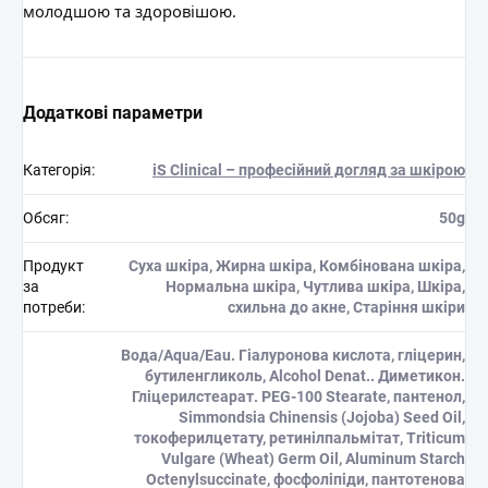
молодшою та здоровішою.
Додаткові параметри
Категорія
:
iS Clinical – професійний догляд за шкірою
Обсяг
:
50g
Продукт
Суха шкіра, Жирна шкіра, Комбінована шкіра,
за
Нормальна шкіра, Чутлива шкіра, Шкіра,
потреби
:
схильна до акне, Старіння шкіри
Вода/Aqua/Eau. Гіалуронова кислота, гліцерин,
бутиленгликоль, Alcohol Denat.. Диметикон.
Гліцерилстеарат. PEG-100 Stearate, пантенол,
Simmondsia Chinensis (Jojoba) Seed Oil,
токоферилцетату, ретинілпальмітат, Triticum
Vulgare (Wheat) Germ Oil, Aluminum Starch
Octenylsuccinate, фосфоліпіди, пантотенова