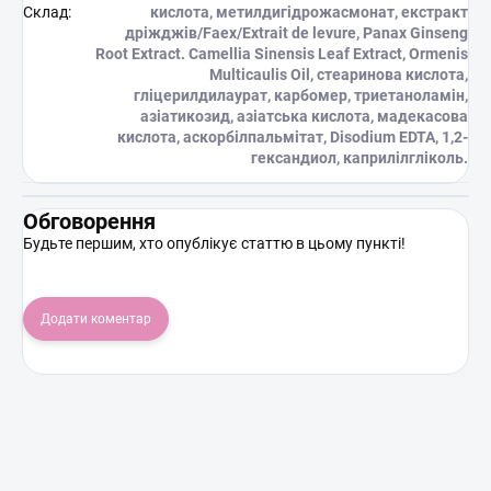
Склад
:
кислота, метилдигідрожасмонат, екстракт
дріжджів/Faex/Extrait de levure, Panax Ginseng
Root Extract. Camellia Sinensis Leaf Extract, Ormenis
Multicaulis Oil, стеаринова кислота,
гліцерилдилаурат, карбомер, триетаноламін,
азіатикозид, азіатська кислота, мадекасова
кислота, аскорбілпальмітат, Disodium EDTA, 1,2-
гександиол, каприлілгліколь.
Обговорення
Будьте першим, хто опублікує статтю в цьому пункті!
Додати коментар