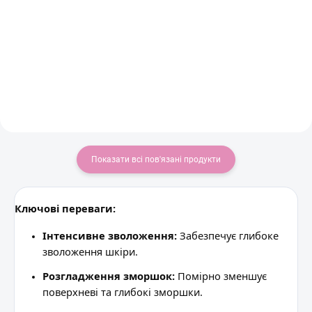
двоетапного пілінгу
748 Kč
з
190 Kč
Деталізація
Додати в кошик
Показати всі пов'язані продукти
Ключові переваги:
Інтенсивне зволоження:
Забезпечує глибоке
зволоження шкіри.
Розгладження зморшок:
Помірно зменшує
поверхневі та глибокі зморшки.