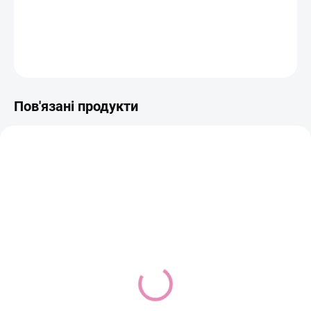
ДЕТАЛЬНА ІНФОРМАЦІЯ
ЗАПИТАТИ
ДИВІТЬСЯ
Пов'язані продукти
BEST SELLER
BEST SELLER
В НАЯВНОСТІ
В НАЯВНОСТІ
iS Clinical Cleansing
iS Clinical Active Peel
Complex
System 1 шт. — пробник