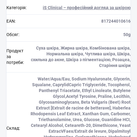
Категорія
:
iS Clinical – професійний догляд за шкірою
EAN
:
817244010616
Обсяг
:
50g
Суха шкіра, Жирна шкіра, Комбінована шкіра,
Продукт
Нормальна шкіра, Чутлива шкіра, Шкіра,
за
схильна до акне, Шкіра з пігментацією, Розацеа,
потреби
:
Старіння шкіри
Water/Aqua/Eau, Sodium Hyaluronate, Glycerin,
Squalane, CaprylidCapric Triglyceride, Tocopherol,
Panthenyl Triacetate, Ethyl Linoleate, Butylene
Glycol,Acetyl Tyrosine, Praline, Lecithin,
Glycosaminoglycans, Beta Vulgaris (Beet) Root
Extract [Extrait de racine de betterave], Haberlea
Rhodopensis Leaf Extract, Xanthan Gum, Carbomer,
Triethanolamine, Urea, Glucose, Guanidine HCI,
Cetearyl Alcohol, Ceteareth-20, Dimethicone, Yeast
Склад
:
ExtracVFaex/Extrait de levure, Dipalmitoyl
Hydroxyproline, Cyclomethicone, Hydrolyzed