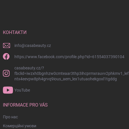
Н
и
ж
н
і
й
КОНТАКТИ
к
о
info
@
casabeauty.cz
л
о
https://www.facebook.com/profile.php?id=61554037390104
н
casabeauty.cz/?
т
fbclid=iwzxh0bgnhzw0cmteaar3thp3ihcprmxrauvv2phkmv1_lef
и
ntx4eevpw8ph4grvq9ious_aem_lex1utuaohekgoxl1tgddg
т
у
YouTube
л
INFORMACE PRO VÁS
Про нас
Комерційні умови