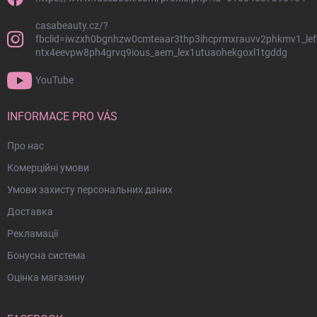
о
и
н
с
casabeauty.cz/?
к
т
fbclid=iwzxh0bgnhzw0cmteaar3thp3ihcprmxrauvv2phkmv1_lef
о
и
ntx4eevpw8ph4grvq9ious_aem_lex1utuaohekgoxl1tgddg
м
т
у
YouTube
л
INFORMACE PRO VÁS
Про нас
Комерційні умови
Умови захисту персональних даних
Доставка
Рекламації
Бонусна система
Оцінка магазину