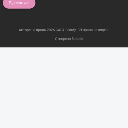
Підписатися
Авторські права 2026
CASA Beauty
. Всі права захищені.
Створено Shoptet