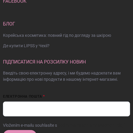
FACEBOOK
БЛОГ
Корейська косметика: повний гід по догляду за шкірою
Де купити LIPSS у Чехії?
ПІДПИСАТИСЯ НА РОЗСИЛКУ НОВИН
Введіть свою електронну адресу, і ми будемо надсилати вам
інформацію про нові продукти в нашому інтернет-магазині.
ЕЛЕКТРОННА ПОШТА
Vložením e-mailu souhlasíte s
podmínkami ochrany osobních údajů