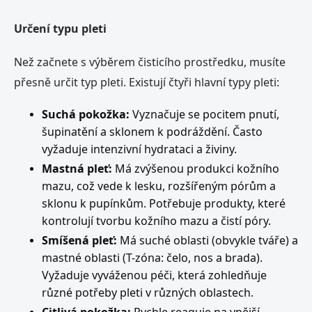
Určení typu pleti
Než začnete s výběrem čisticího prostředku, musíte
přesně určit typ pleti. Existují čtyři hlavní typy pleti:
Suchá pokožka:
Vyznačuje se pocitem pnutí,
šupinatění a sklonem k podráždění. Často
vyžaduje intenzivní hydrataci a živiny.
Mastná pleť:
Má zvýšenou produkci kožního
mazu, což vede k lesku, rozšířeným pórům a
sklonu k pupínkům. Potřebuje produkty, které
kontrolují tvorbu kožního mazu a čistí póry.
Smíšená pleť:
Má suché oblasti (obvykle tváře) a
mastné oblasti (T-zóna: čelo, nos a brada).
Vyžaduje vyváženou péči, která zohledňuje
různé potřeby pleti v různých oblastech.