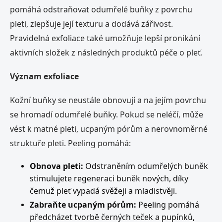
pomáhá odstraňovat odumřelé buňky z povrchu
pleti, zlepšuje její texturu a dodává zářivost.
Pravidelná exfoliace také umožňuje lepší pronikání
aktivních složek z následných produktů péče o pleť.
Význam exfoliace
Kožní buňky se neustále obnovují a na jejím povrchu
se hromadí odumřelé buňky. Pokud se neléčí, může
vést k matné pleti, ucpaným pórům a nerovnoměrné
struktuře pleti. Peeling pomáhá:
Obnova pleti:
Odstraněním odumřelých buněk
stimulujete regeneraci buněk nových, díky
čemuž pleť vypadá svěžeji a mladistvěji.
Zabraňte ucpaným pórům:
Peeling pomáhá
předcházet tvorbě černých teček a pupínků,