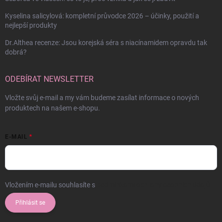
Kyselina salicylová: kompletní průvodce 2026 – účinky, použití a
nejlepší produkty
Dr.Althea recenze: Jsou korejská séra s niacínamidem opravdu tak
dobrá?
ODEBÍRAT NEWSLETTER
Vložte svůj e-mail a my vám budeme zasílat informace o nových
produktech na našem e-shopu.
E-MAIL
Vložením e-mailu souhlasíte s
podmínkami ochrany osobních údajů
Přihlásit se