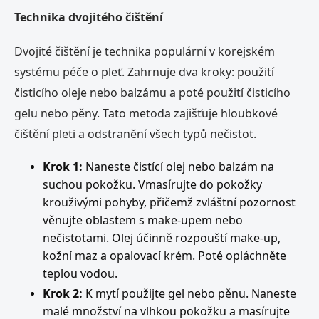
Technika dvojitého čištění
Dvojité čištění je technika populární v korejském
systému péče o pleť. Zahrnuje dva kroky: použití
čisticího oleje nebo balzámu a poté použití čisticího
gelu nebo pěny. Tato metoda zajišťuje hloubkové
čištění pleti a odstranění všech typů nečistot.
Krok 1:
Naneste čistící olej nebo balzám na
suchou pokožku. Vmasírujte do pokožky
krouživými pohyby, přičemž zvláštní pozornost
věnujte oblastem s make-upem nebo
nečistotami. Olej účinně rozpouští make-up,
kožní maz a opalovací krém. Poté opláchněte
teplou vodou.
Krok 2:
K mytí použijte gel nebo pěnu. Naneste
malé množství na vlhkou pokožku a masírujte