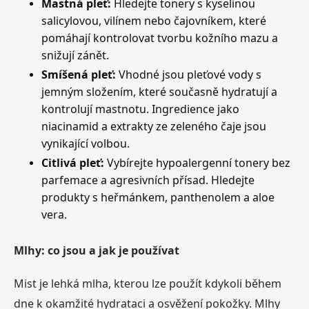
Mastná pleť:
Hledejte tonery s kyselinou
salicylovou, vilínem nebo čajovníkem, které
pomáhají kontrolovat tvorbu kožního mazu a
snižují zánět.
Smíšená pleť:
Vhodné jsou pleťové vody s
jemným složením, které současně hydratují a
kontrolují mastnotu. Ingredience jako
niacinamid a extrakty ze zeleného čaje jsou
vynikající volbou.
Citlivá pleť:
Vybírejte hypoalergenní tonery bez
parfemace a agresivních přísad. Hledejte
produkty s heřmánkem, panthenolem a aloe
vera.
Mlhy: co jsou a jak je používat
Mist je lehká mlha, kterou lze použít kdykoli během
dne k okamžité hydrataci a osvěžení pokožky. Mlhy