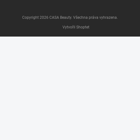
Copyright 2026
CASA Beauty
. Všechna práva vyhrazena.
Vytvořil Shoptet