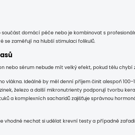
o součást domácí péče nebo je kombinovat s profesionáln
ré se zaměřují na hlubší stimulaci folikulů.
lasů
mpon nebo sérum nebude mít velký efekt, pokud tělu chybí 
o vlákna. Ideálně by měl denní příjem činit alespoň 100–1
zinek, železo a další mikronutrienty podporují tvorbu kera
uků a komplexních sacharidů zajišťuje správnou hormonáln
e vhodné nechat si udělat krevní testy a případně zařadi