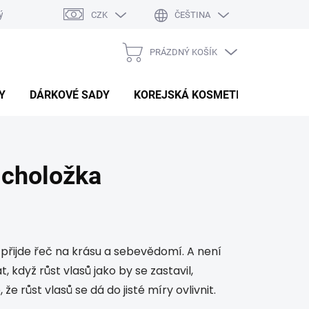
ý system
Hodnocení obchodu
CZK
ČEŠTINA
PRÁZDNÝ KOŠÍK
NÁKUPNÍ
KOŠÍK
Y
DÁRKOVÉ SADY
KOREJSKÁ KOSMETIKA
BEAU
icholožka
 přijde řeč na krásu a sebevědomí. A není
 když růst vlasů jako by se zastavil,
e růst vlasů se dá do jisté míry ovlivnit.