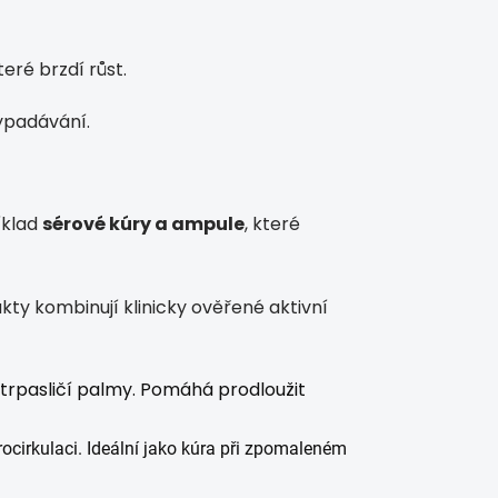
ré brzdí růst.
ypadávání.
íklad
sérové kúry a ampule
, které
kty kombinují klinicky ověřené aktivní
 trpasličí palmy. Pomáhá prodloužit
rocirkulaci. Ideální jako kúra při zpomaleném