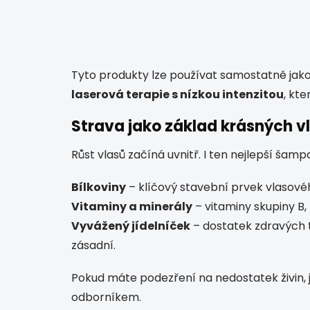
Tyto produkty lze používat samostatně jak
laserová terapie s nízkou intenzitou
, kte
Strava jako základ krásných v
Růst vlasů začíná uvnitř. I ten nejlepší ša
Bílkoviny
– klíčový stavební prvek vlasovéh
Vitaminy a minerály
– vitaminy skupiny B, 
Vyvážený jídelníček
– dostatek zdravých t
zásadní.
Pokud máte podezření na nedostatek živin, j
odborníkem.