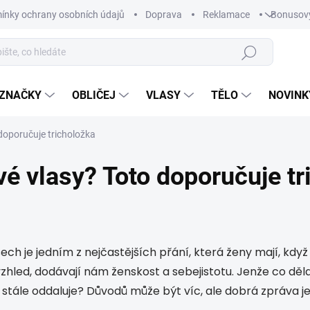
ínky ochrany osobních údajů
Doprava
Reklamace
Bonusov
Hledat
ZNAČKY
OBLIČEJ
VLASY
TĚLO
NOVINK
doporučuje tricholožka
vé vlasy? Toto doporučuje tr
ch je jedním z nejčastějších přání, která ženy mají, když
zhled, dodávají nám ženskost a sebejistotu. Jenže co dělat,
stále oddaluje? Důvodů může být víc, ale dobrá zpráva je, ž