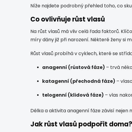
Níže najdete podrobný přehled toho, co sku
Co ovlivňuje růst vlasů
Na růst vlasů má vliv celá řada faktorů. Klíč
míry dány již při narození. Některé ženy si
Růst vlasů probíhá v cyklech, které se střída
anagenní (růstová fáze)
– trvá někol
katagenní (přechodná fáze)
– vlaso
telogenní (klidová fáze)
– vlas nako
Délka a aktivita anagenní fáze závisí nejen
Jak růst vlasů podpořit doma