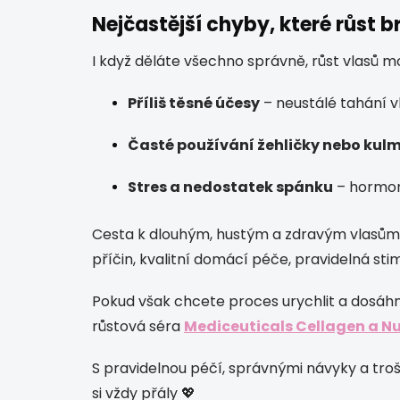
Nejčastější chyby, které růst b
I když děláte všechno správně, růst vlasů
Příliš těsné účesy
– neustálé tahání v
Časté používání žehličky nebo kul
Stres a nedostatek spánku
– hormon 
Cesta k dlouhým, hustým a zdravým vlasům je
příčin, kvalitní domácí péče, pravidelná st
Pokud však chcete proces urychlit a dosáhnou
růstová séra
Mediceuticals Cellagen a N
S pravidelnou péčí, správnými návyky a troškou
si vždy přály 💖