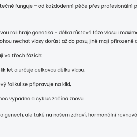
tečně funguje – od každodenní péče přes profesionální p
ovou roli hraje genetika – délka růstové fáze vlasu i maxi
 mohou nechat vlasy dorůst až do pasu, jiné mají přirozen
jí ve třech fázích:
ik let a určuje celkovou délku vlasu,
vý folikul se připravuje na klid,
nec vypadne a cyklus začíná znovu.
 na genech, ale také na našem zdraví, hormonální rovnováz
?