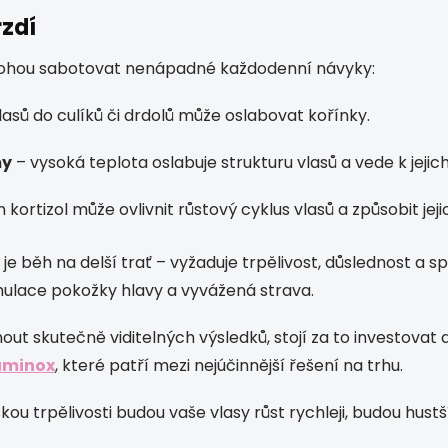
rzdí
 mohou sabotovat nenápadné každodenní návyky:
lasů do culíků či drdolů může oslabovat kořínky.
my
– vysoká teplota oslabuje strukturu vlasů a vede k jejic
kortizol může ovlivnit růstový cyklus vlasů a způsobit j
 běh na delší trať – vyžaduje trpělivost, důslednost a s
imulace pokožky hlavy a vyvážená strava.
t skutečně viditelných výsledků, stojí za to investovat d
uminox
, které patří mezi nejúčinnější řešení na trhu.
 trpělivosti budou vaše vlasy růst rychleji, budou hustší, 