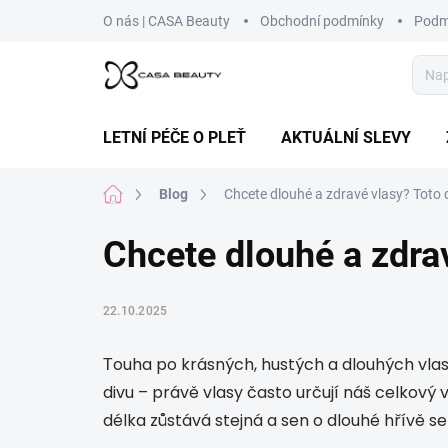
Přejít
O nás | CASA Beauty
Obchodní podmínky
Podm
na
obsah
LETNÍ PÉČE O PLEŤ
AKTUÁLNÍ SLEVY
Domů
Blog
Chcete dlouhé a zdravé vlasy? Toto 
Chcete dlouhé a zdra
22.10.2025
ouha po krásných, hustých a dlouhých vlase
T
divu – právě vlasy často určují náš celkový v
délka zůstává stejná a sen o dlouhé hřívě se 