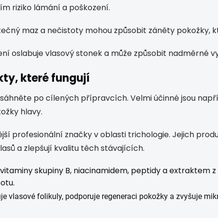
ím riziko lámání a poškození.
ečný maz a nečistoty mohou způsobit záněty pokožky, kte
ní oslabuje vlasový stonek a může způsobit nadměrné v
ty, které fungují
 sáhněte po cílených přípravcích. Velmi účinné jsou např
kožky hlavy.
í profesionální značky v oblasti trichologie. Jejich produ
asů a zlepšují kvalitu těch stávajících.
 vitaminy skupiny B, niacinamidem, peptidy a extraktem z
totu.
je vlasové folikuly, podporuje regeneraci pokožky a zvyšuje mik