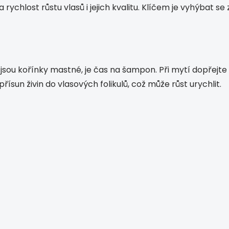
ychlost růstu vlasů i jejich kvalitu. Klíčem je vyhýbat se
e jsou kořínky mastné, je čas na šampon. Při mytí dopře
řísun živin do vlasových folikulů, což může růst urychlit.