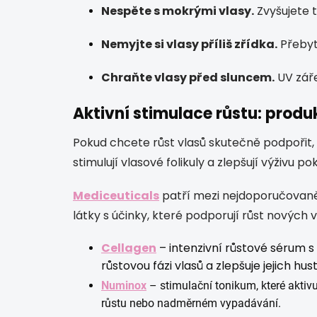
Nespěte s mokrými vlasy.
Zvyšujete t
Nemyjte si vlasy příliš zřídka.
Přebyt
Chraňte vlasy před sluncem.
UV záře
Aktivní stimulace růstu: produk
Pokud chcete růst vlasů skutečně podpořit,
stimulují vlasové folikuly a zlepšují výživu po
Mediceuticals
patří mezi nejdoporučovanějš
látky s účinky, které podporují růst nových vl
Cellagen
– intenzivní růstové sérum s
růstovou fázi vlasů a zlepšuje jejich hus
Numinox
– stimulační tonikum, které aktivu
růstu nebo nadměrném vypadávání.