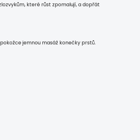
 zlozvykům, které růst zpomalují, a dopřát
jte pokožce jemnou masáž konečky prstů.