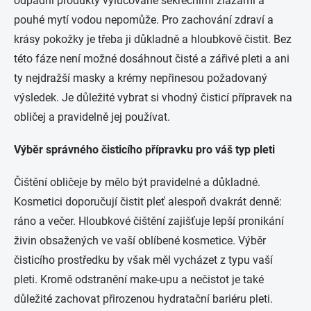
odpadní produkty vylučované sekrečními žlázami a
pouhé mytí vodou nepomůže. Pro zachování zdraví a
krásy pokožky je třeba ji důkladně a hloubkově čistit. Bez
této fáze není možné dosáhnout čisté a zářivé pleti a ani
ty nejdražší masky a krémy nepřinesou požadovaný
výsledek. Je důležité vybrat si vhodný čisticí přípravek na
obličej a pravidelně jej používat.
Výběr správného čisticího přípravku pro váš typ pleti
Čištění obličeje by mělo být pravidelné a důkladné.
Kosmetici doporučují čistit pleť alespoň dvakrát denně:
ráno a večer. Hloubkové čištění zajišťuje lepší pronikání
živin obsažených ve vaší oblíbené kosmetice. Výběr
čisticího prostředku by však měl vycházet z typu vaší
pleti. Kromě odstranění make-upu a nečistot je také
důležité zachovat přirozenou hydratační bariéru pleti.