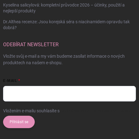
Kyselina salicylová: kompletní průvodce 2026 – účinky, použití a
nejlepší produkty
Dr.Althea recenze: Jsou korejská séra s niacínamidem opravdu tak
dobrá?
ODEBÍRAT NEWSLETTER
Vložte svůj e-mail a my vám budeme zasílat informace o nových
produktech na našem e-shopu.
E-MAIL
Vložením e-mailu souhlasíte s
podmínkami ochrany osobních údajů
Přihlásit se