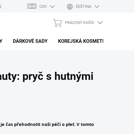
ý system
Hodnocení obchodu
CZK
ČEŠTINA
PRÁZDNÝ KOŠÍK
NÁKUPNÍ
KOŠÍK
Y
DÁRKOVÉ SADY
KOREJSKÁ KOSMETIKA
BEAU
uty: pryč s hutnými
, je čas přehodnotit naši péči o pleť. V tomto