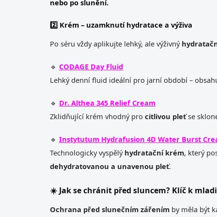
nebo po slunění.
2️⃣ Krém – uzamknutí hydratace a výživa
Po séru vždy aplikujte lehký, ale výživný
hydratač
🔹
CODAGE Day Fluid
Lehký denní fluid ideální pro jarní období – obsa
🔹
Dr. Althea 345 Relief Cream
Zklidňující krém vhodný pro
citlivou pleť
se sklon
🔹
Instytutum Hydrafusion 4D Water Burst Cr
Technologicky vyspělý
hydratační krém
, který p
dehydratovanou a unavenou pleť
.
☀️ Jak se chránit před sluncem? Klíč k mladi
Ochrana před slunečním zářením
by měla být ka