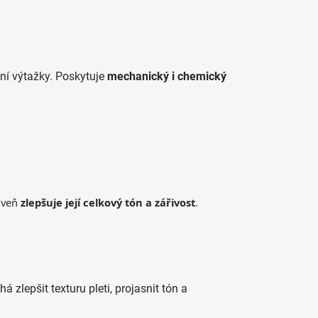
ní výtažky. Poskytuje
mechanický i chemický
oveň
zlepšuje její celkový tón a zářivost
.
 zlepšit texturu pleti, projasnit tón a