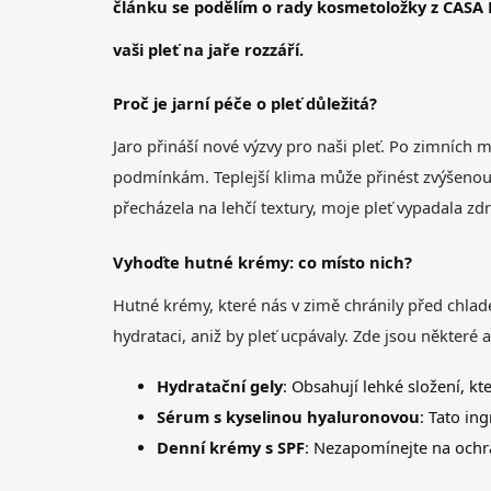
článku se podělím o rady kosmetoložky z CASA B
vaši pleť na jaře rozzáří.
Proč je jarní péče o pleť důležitá?
Jaro přináší nové výzvy pro naši pleť. Po zimních
podmínkám. Teplejší klima může přinést zvýšenou 
přecházela na lehčí textury, moje pleť vypadala zdra
Vyhoďte hutné krémy: co místo nich?
Hutné krémy, které nás v zimě chránily před chlad
hydrataci, aniž by pleť ucpávaly. Zde jsou některé
Hydratační gely
: Obsahují lehké složení, kt
Sérum s kyselinou hyaluronovou
: Tato in
Denní krémy s SPF
: Nezapomínejte na ochra