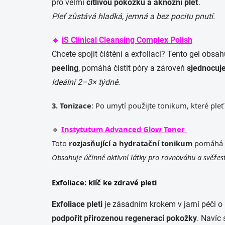
pro velmi
citlivou pokožku a aknózní pleť
.
Pleť zůstává hladká, jemná a bez pocitu pnutí.
🔹
iS Clinical Cleansing Complex Polish
Chcete spojit čištění a exfoliaci? Tento gel obsa
peeling
, pomáhá čistit póry a zároveň
sjednocuj
Ideální 2–3× týdně.
3. Tonizace
: Po umytí použijte tonikum, které pleť 
🔹
Instytutum Advanced Glow Toner
Toto
rozjasňující a hydratační tonikum
pomáhá
Obsahuje účinné aktivní látky pro rovnováhu a svěžest 
Exfoliace: klíč ke zdravé pleti
Exfoliace pleti
je zásadním krokem v jarní péči o
podpořit přirozenou regeneraci pokožky
. Navíc 