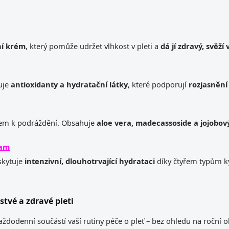
ní krém
, který pomůže udržet vlhkost v pleti a
dá jí zdravý, svěží
huje
antioxidanty a hydratační látky
, které podporují
rozjasnění 
em k podráždění. Obsahuje
aloe vera, madecassoside a jojobový
eam
oskytuje
intenzivní, dlouhotrvající hydrataci
díky čtyřem typům ky
stvé a zdravé pleti
ždodenní součástí vaší rutiny péče o pleť – bez ohledu na roční ob