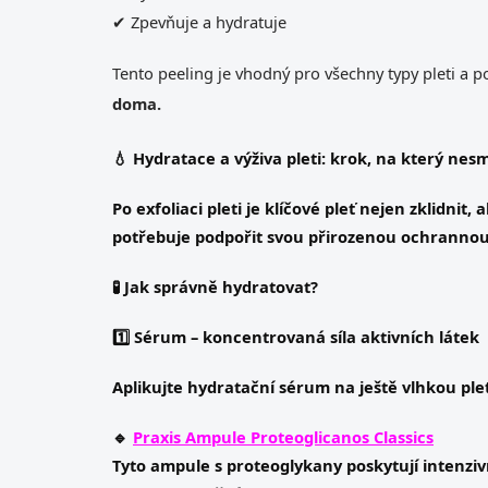
✔ Zpevňuje a hydratuje
Tento peeling je vhodný pro všechny typy pleti a 
doma.
💧 Hydratace a výživa pleti: krok, na který ne
Po
exfoliaci pleti
je klíčové pleť nejen zklidnit, 
potřebuje podpořit svou přirozenou ochrannou
🧪 Jak správně hydratovat?
1️⃣ Sérum – koncentrovaná síla aktivních látek
Aplikujte
hydratační sérum
na ještě vlhkou pleť
🔹
Praxis Ampule Proteoglicanos Classics
Tyto
ampule s proteoglykany
poskytují intenziv