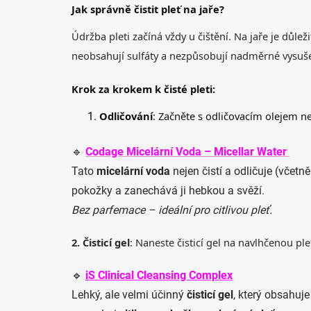
Jak správně čistit pleť na jaře?
Údržba pleti začíná vždy u čištění. Na jaře je důle
neobsahují sulfáty a nezpůsobují nadměrné vysuše
Krok za krokem k čisté pleti:
Odličování
: Začněte s odličovacím olejem n
🔹
Codage Micelární Voda – Micellar Water
Tato
micelární voda
nejen čistí a odličuje (včetně
pokožky a zanechává ji hebkou a svěží.
Bez parfemace – ideální pro citlivou pleť.
2. Čisticí gel
: Naneste čisticí gel na navlhčenou ple
🔹
iS Clinical Cleansing Complex
Lehký, ale velmi účinný
čisticí gel
, který obsahuj