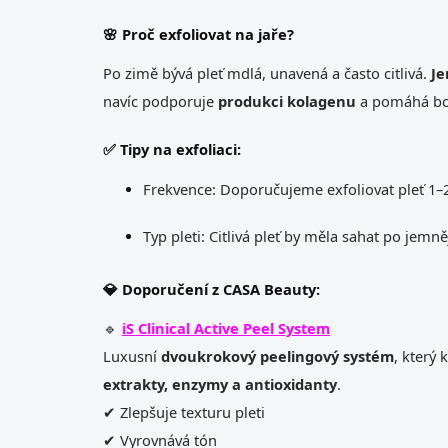
🌸 Proč exfoliovat na jaře?
Po zimě bývá pleť mdlá, unavená a často citlivá.
Je
navíc podporuje
produkci kolagenu
a pomáhá boj
✅ Tipy na exfoliaci:
Frekvence: Doporučujeme exfoliovat pleť 1–2
Typ pleti: Citlivá pleť by měla sahat po je
💎 Doporučení z CASA Beauty:
🔹
iS Clinical Active Peel System
Luxusní
dvoukrokový peelingový systém
, který
extrakty, enzymy a antioxidanty
.
✔ Zlepšuje texturu pleti
✔ Vyrovnává tón