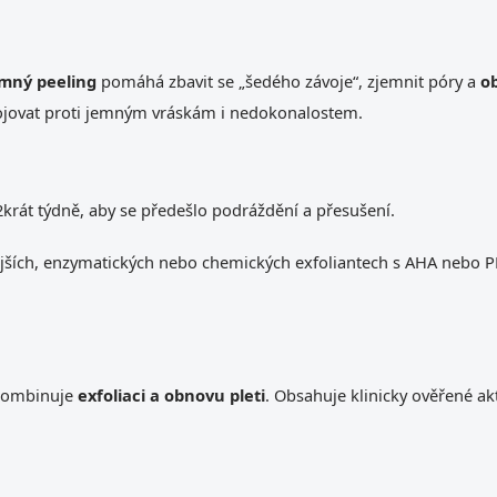
mný peeling
pomáhá zbavit se „šedého závoje“, zjemnit póry a
ob
ovat proti jemným vráskám i nedokonalostem.
krát týdně, aby se předešlo podráždění a přesušení.
mnějších, enzymatických nebo chemických exfoliantech s AHA nebo 
 kombinuje
exfoliaci a obnovu pleti
. Obsahuje klinicky ověřené akt