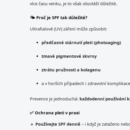
více času venku, je to však obzvlášť důležité
.
🌤 Proč je SPF tak důležité?
Ultrafialové (UV) záření může způsobit:
předčasné stárnutí pleti (photoaging)
tmavé pigmentové skvrny
ztrátu pružnosti a kolagenu
a v horších případech i zdravotní komplikac
Prevence je jednoduchá:
každodenní používání k
✅ Ochrana pleti v praxi
🔹
Používejte SPF denně
– i když je zataženo neb