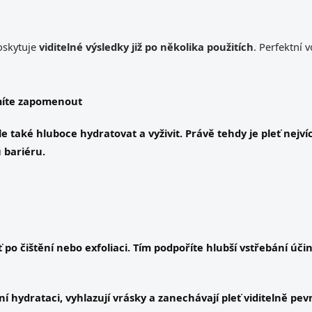
poskytuje
viditelné výsledky již po několika použitích
. Perfektní 
smíte zapomenout
ale také
hluboce hydratovat a vyživit
. Právě tehdy je pleť nejv
 bariéru.
 po čištění nebo exfoliaci. Tím podpoříte
hlubší vstřebání úči
ní hydrataci, vyhlazují vrásky a zanechávají pleť
viditelně pevn