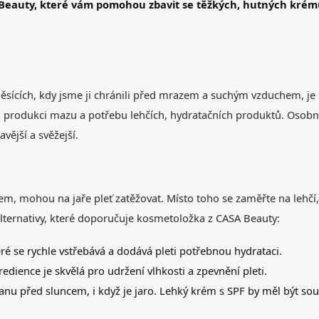
eauty, které vám pomohou zbavit se těžkých, hutných krémů a
 měsících, kdy jsme ji chránili před mrazem a suchým vzduchem, je
produkci mazu a potřebu lehčích, hydratačních produktů. Osobně 
vější a svěžejší.
em, mohou na jaře pleť zatěžovat. Místo toho se zaměřte na lehčí
 alternativy, které doporučuje kosmetoložka z CASA Beauty:
eré se rychle vstřebává a dodává pleti potřebnou hydrataci.
gredience je skvělá pro udržení vlhkosti a zpevnění pleti.
nu před sluncem, i když je jaro. Lehký krém s SPF by měl být souč