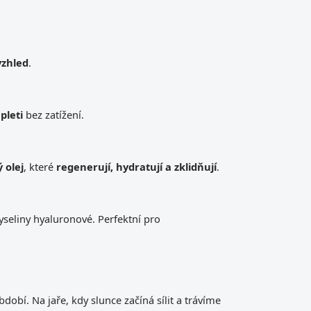
 vzhled
.
pleti
bez zatížení.
 olej
, které
regenerují, hydratují a zklidňují
.
seliny hyaluronové. Perfektní pro
dobí. Na jaře, kdy slunce začíná sílit a trávíme