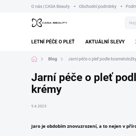
Přejít
O nás | CASA Beauty
Obchodní podmínky
Podm
na
obsah
LETNÍ PÉČE O PLEŤ
AKTUÁLNÍ SLEVY
Domů
Blog
Jarní péče o pleť podle kosmetoložk
Jarní péče o pleť po
krémy
9.4.2025
Jaro je obdobím znovuzrození, a to nejen v přírod