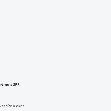
e
rému s SPF
.
o sedíte u okna