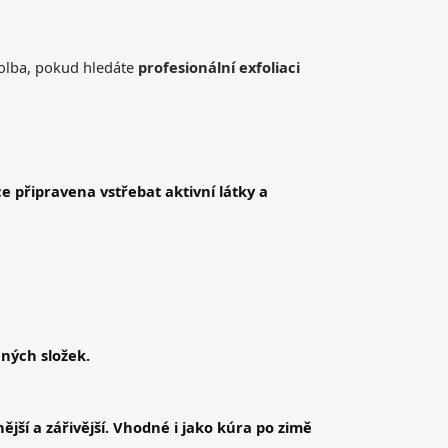
volba, pokud hledáte
profesionální exfoliaci
íce připravena vstřebat aktivní látky a
nných složek
.
ější a zářivější
. Vhodné i jako kúra po zimě