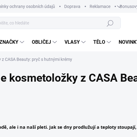
ínky ochrany osobních údajů
Doprava
Reklamace
Bonusov
Hledat
ZNAČKY
OBLIČEJ
VLASY
TĚLO
NOVINK
y z CASA Beauty: pryč s hutnými krémy
dle kosmetoložky z CASA Bea
ě, ale i na naší pleti. Jak se dny prodlužují a teploty stoupají