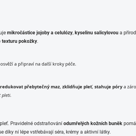
huje
mikročástice jojoby a celulózy
,
kyselinu salicylovou
a přírod
e texturu pokožky
.
osvěží a připraví na další kroky péče.
redukovat přebytečný maz
,
zklidňuje pleť
,
stahuje póry
a zár
pleti.
 pleť. Pravidelné odstraňování
odumřelých kožních buněk
pomáhá
se díky ní lépe vstřebávají séra, krémy a aktivní látky.