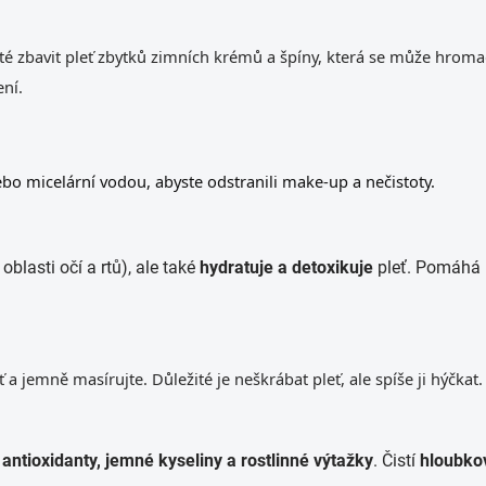
žité zbavit pleť zbytků zimních krémů a špíny, která se může hroma
ní.
ebo micelární vodou, abyste odstranili make-up a nečistoty.
 oblasti očí a rtů), ale také
hydratuje a detoxikuje
pleť. Pomáhá 
ť a jemně masírujte. Důležité je neškrábat pleť, ale spíše ji hýčkat.
e
antioxidanty, jemné kyseliny a rostlinné výtažky
. Čistí
hloubko