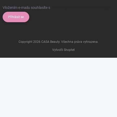
Vložením e-mailu souhlasíte s
podmínkami ochrany osobních údajů
Přihlásit se
Copyright 2026
CASA Beauty
. Všechna práva vyhrazena.
Vytvořil Shoptet