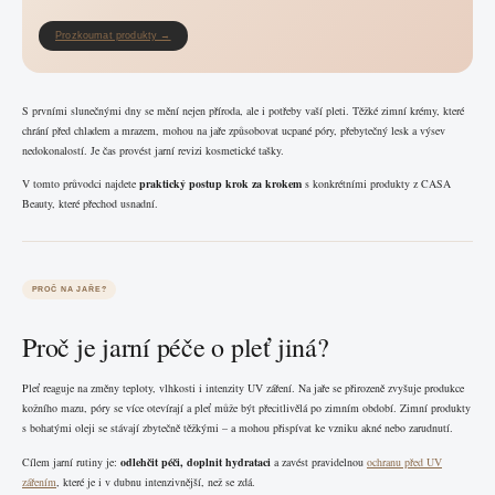
Prozkoumat produkty →
S prvními slunečnými dny se mění nejen příroda, ale i potřeby vaší pleti. Těžké zimní krémy, které
chrání před chladem a mrazem, mohou na jaře způsobovat ucpané póry, přebytečný lesk a výsev
nedokonalostí. Je čas provést jarní revizi kosmetické tašky.
V tomto průvodci najdete
praktický postup krok za krokem
s konkrétními produkty z CASA
Beauty, které přechod usnadní.
PROČ NA JAŘE?
Proč je jarní péče o pleť jiná?
Pleť reaguje na změny teploty, vlhkosti i intenzity UV záření. Na jaře se přirozeně zvyšuje produkce
kožního mazu, póry se více otevírají a pleť může být přecitlivělá po zimním období. Zimní produkty
s bohatými oleji se stávají zbytečně těžkými – a mohou přispívat ke vzniku akné nebo zarudnutí.
Cílem jarní rutiny je:
odlehčit péči, doplnit hydrataci
a zavést pravidelnou
ochranu před UV
zářením
, které je i v dubnu intenzivnější, než se zdá.