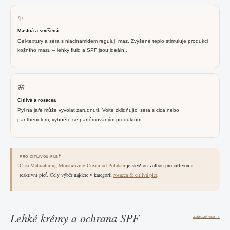
✨
Mastná a smíšená
Gel-textury a séra s niacinamidem regulují maz. Zvýšené teplo stimuluje produkci
kožního mazu – lehký fluid a SPF jsou ideální.
🌸
Citlivá a rosacea
Pyl na jaře může vyvolat zarudnutí. Volte zklidňující séra s cica nebo
panthenolem, vyhněte se parfémovaným produktům.
PRO CITLIVOU PLEŤ
Cica Malacalming Moisturizing Cream od Polatam
je skvělou volbou pro citlivou a
reaktivní pleť. Celý výběr najdete v kategorii
rosacea & citlivá pleť
.
Lehké krémy a ochrana SPF
Zobrazit vše →