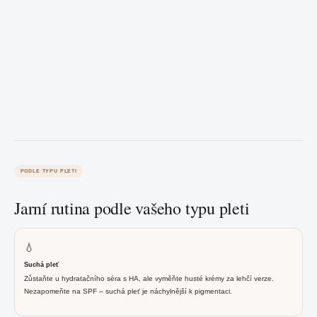
PODLE TYPU PLETI
Jarní rutina podle vašeho typu pleti
💧
Suchá pleť
Zůstaňte u hydratačního séra s HA, ale vyměňte husté krémy za lehčí verze.
Nezapomeňte na SPF – suchá pleť je náchylnější k pigmentaci.