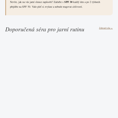
Nevíte, jak na vás jarní slunce zapůsobí? Začněte s
SPF 30
každý den a po 2 týdnech
přejděte na SPF 50. Vaše pleť si zvykne a nebude reagovat citlivostí.
Doporučená séra pro jarní rutinu
Zobrazit vše →