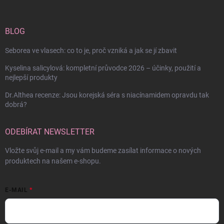
BLOG
Seborea ve vlasech: co to je, proč vzniká a jak se jí zbavit
Kyselina salicylová: kompletní průvodce 2026 – účinky, použití a
nejlepší produkty
Dr.Althea recenze: Jsou korejská séra s niacínamidem opravdu tak
dobrá?
ODEBÍRAT NEWSLETTER
Vložte svůj e-mail a my vám budeme zasílat informace o nových
produktech na našem e-shopu.
E-MAIL