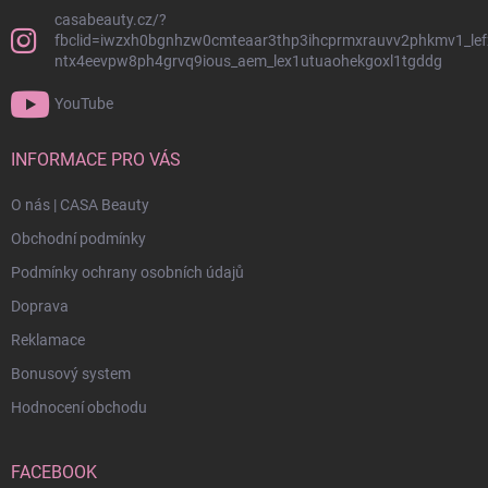
casabeauty.cz/?
fbclid=iwzxh0bgnhzw0cmteaar3thp3ihcprmxrauvv2phkmv1_lef
ntx4eevpw8ph4grvq9ious_aem_lex1utuaohekgoxl1tgddg
YouTube
INFORMACE PRO VÁS
O nás | CASA Beauty
Obchodní podmínky
Podmínky ochrany osobních údajů
Doprava
Reklamace
Bonusový system
Hodnocení obchodu
FACEBOOK