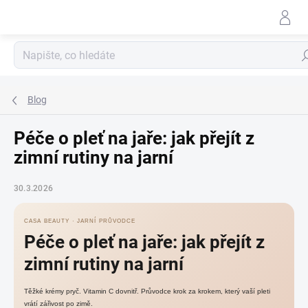
Přejít
na
obsah
Hle
Blog
Péče o pleť na jaře: jak přejít z
zimní rutiny na jarní
30.3.2026
CASA BEAUTY · JARNÍ PRŮVODCE
Péče o pleť na jaře: jak přejít z
zimní rutiny na jarní
Těžké krémy pryč. Vitamin C dovnitř. Průvodce krok za krokem, který vaší pleti
vrátí zářivost po zimě.