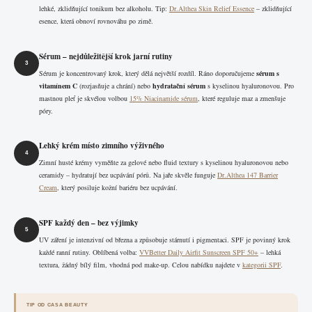
lehké, zklidňující tonikum bez alkoholu. Tip:
Dr.Althea Skin Relief Essence
– zklidňující
esence, která obnoví rovnováhu po zimě.
Sérum – nejdůležitější krok jarní rutiny
3
Sérum je koncentrovaný krok, který dělá největší rozdíl. Ráno doporučujeme
sérum s
vitamínem C
(rozjasňuje a chrání) nebo
hydratační sérum
s kyselinou hyaluronovou. Pro
mastnou pleť je skvélou volbou
15% Niacinamide sérum
, které reguluje maz a zmenšuje
póry.
Lehký krém místo zimního výživného
4
Zimní husté krémy vyměňte za gelové nebo fluid textury s kyselinou hyaluronovou nebo
ceramidy – hydratují bez ucpávání pórů. Na jaře skvěle funguje
Dr.Althea 147 Barrier
Cream
, který posiluje kožní bariéru bez ucpávání.
SPF každý den – bez výjimky
5
UV záření je intenzivní od března a způsobuje stárnutí i pigmentaci. SPF je povinný krok
každé ranní rutiny. Oblíbená volba:
VVBetter Daily Airfit Sunscreen SPF 50+
– lehká
textura, žádný bílý film, vhodná pod make-up. Celou nabídku najdete v
kategorii SPF
.
TIP OD CASA BEAUTY