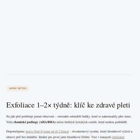
JARNÍ DETOX
Exfoliace 1–2× týdně: klíč ke zdravé pleti
Na jaře pleť potřebuje jemné obnovení – odstraňte odumřelé buňky, které se nahromadily přes zimu.
Volte
chemické peelingy (AHA/BHA)
místo hrubých fyzických scrubů, které mohou podráždět.
Doporučujeme
Active Peel System od iS Clinical
– dvoukrokový systém, který hloubkově vyčistí a
obnoví pleť bez dráždění. Ideální pro první jarní hloubkové čištění. Více v kategorii
exfoliační