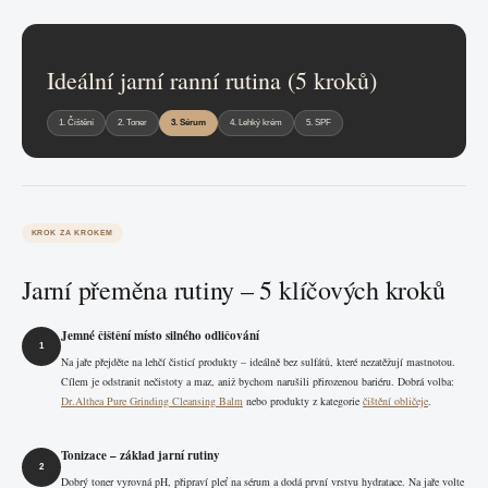
Ideální jarní ranní rutina (5 kroků)
1. Čištění
2. Toner
3. Sérum
4. Lehký krém
5. SPF
KROK ZA KROKEM
Jarní přeměna rutiny – 5 klíčových kroků
Jemné čištění místo silného odličování
1
Na jaře přejděte na lehčí čisticí produkty – ideálně bez sulfátů, které nezatěžují mastnotou.
Cílem je odstranit nečistoty a maz, aniž bychom narušili přirozenou bariéru. Dobrá volba:
Dr.Althea Pure Grinding Cleansing Balm
nebo produkty z kategorie
čištění obličeje
.
Tonizace – základ jarní rutiny
2
Dobrý toner vyrovná pH, připraví pleť na sérum a dodá první vrstvu hydratace. Na jaře volte