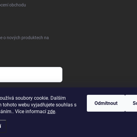
cení obchodu
ce o nových produktech na
sobních údajů
oužívá soubory cookie. Dalším
Odmítnout
S
 tohoto webu vyjadřujete souhlas s
váním.. Více informací
zde
.
í
a.