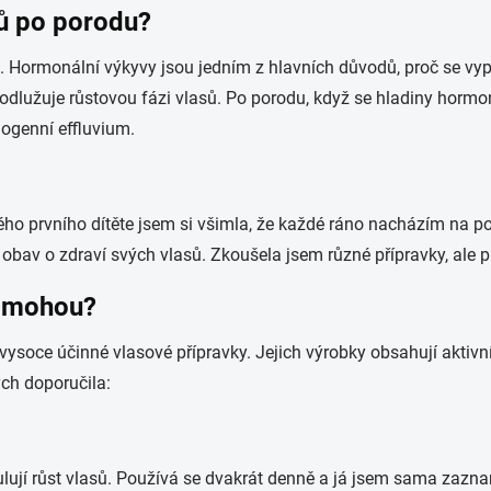
ů po porodu?
Hormonální výkyvy jsou jedním z hlavních důvodů, proč se vyp
prodlužuje růstovou fázi vlasů. Po porodu, když se hladiny horm
logenní effluvium.
ého prvního dítěte jsem si všimla, že každé ráno nacházím na pol
 z obav o zdraví svých vlasů. Zkoušela jsem různé přípravky, ale 
pomohou?
 vysoce účinné vlasové přípravky. Jejich výrobky obsahují aktivn
ych doporučila:
imulují růst vlasů. Používá se dvakrát denně a já jsem sama zaz