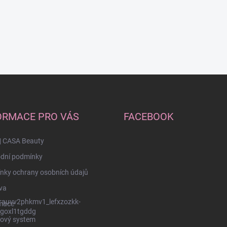
ORMACE PRO VÁS
FACEBOOK
| CASA Beauty
dní podmínky
nky ochrany osobních údajů
va
rauvv2phkmv1_lefxzozkk-
mace
goxl1tgddg
ový system