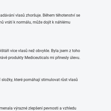
adávání vlasů zhoršuje. Během těhotenství se
onů vrátí k normálu, může dojít k náhlému
štáři více vlasů než obvykle. Byla jsem z toho
právě produkty Mediceuticals mi přinesly úlevu.
í složky, které pomáhají stimulovat růst vlasů
namenala výrazné zlepšení pevnosti a vzhledu