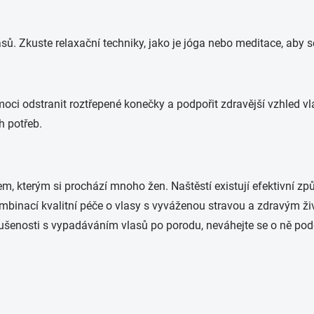
sů. Zkuste relaxační techniky, jako je jóga nebo meditace, aby s
oci odstranit roztřepené konečky a podpořit zdravější vzhled v
h potřeb.
kterým si prochází mnoho žen. Naštěstí existují efektivní způs
ombinací kvalitní péče o vlasy s vyváženou stravou a zdravým ž
ušenosti s vypadáváním vlasů po porodu, neváhejte se o ně podě