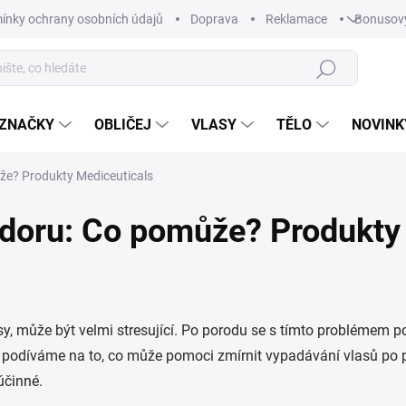
ínky ochrany osobních údajů
Doprava
Reklamace
Bonusov
Hledat
ZNAČKY
OBLIČEJ
VLASY
TĚLO
NOVINK
že? Produkty Mediceuticals
odoru: Co pomůže? Produkty
sy, může být velmi stresující. Po porodu se s tímto problémem 
se podíváme na to, co může pomoci zmírnit vypadávání vlasů po
účinné.