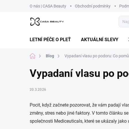
Přejít
O nás | CASA Beauty
Obchodní podmínky
Podm
na
obsah
LETNÍ PÉČE O PLEŤ
AKTUÁLNÍ SLEVY
Domů
Blog
Vypadaní vlasu po podoru: Co pomů
Vypadaní vlasu po p
20.3.2026
Pocit, když začnete pozorovat, že vám padají vla
změny, stres nebo jiné faktory. V tomto článku 
společnosti Mediceuticals, které se ukázaly jako 