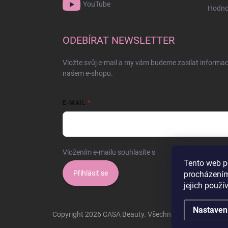
YouTube
Hodno
ODEBÍRAT NEWSLETTER
Vložte svůj e-mail a my vám budeme zasílat informa
našem e-shopu.
E-MAIL
Vložením e-mailu souhlasíte s
podmínkami ochrany o
Tento web p
Přihlásit se
procházením
jejich použí
Nastaven
Copyright 2026
CASA Beauty
. Všechna práva vyhrazen