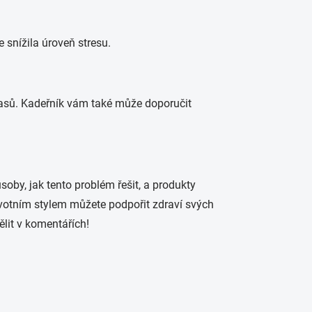
e snížila úroveň stresu.
lasů. Kadeřník vám také může doporučit
oby, jak tento problém řešit, a produkty
ivotním stylem můžete podpořit zdraví svých
lit v komentářích!