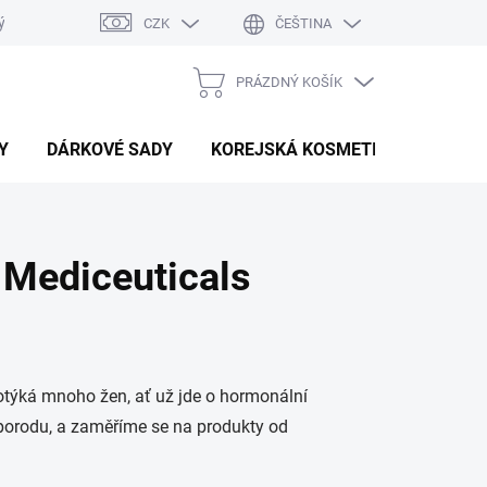
ý system
Hodnocení obchodu
CZK
ČEŠTINA
PRÁZDNÝ KOŠÍK
NÁKUPNÍ
KOŠÍK
Y
DÁRKOVÉ SADY
KOREJSKÁ KOSMETIKA
BEAU
 Mediceuticals
potýká mnoho žen, ať už jde o hormonální
 porodu, a zaměříme se na produkty od