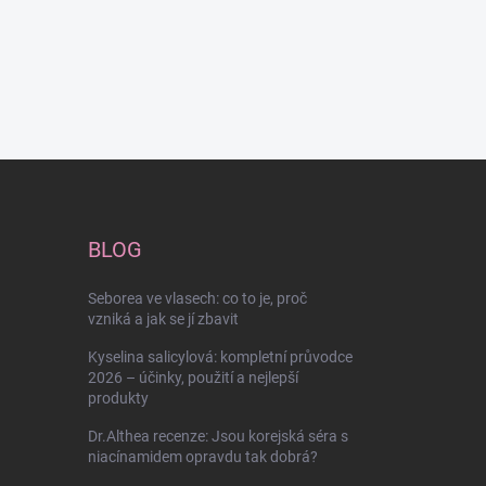
BLOG
Seborea ve vlasech: co to je, proč
vzniká a jak se jí zbavit
Kyselina salicylová: kompletní průvodce
2026 – účinky, použití a nejlepší
produkty
Dr.Althea recenze: Jsou korejská séra s
niacínamidem opravdu tak dobrá?