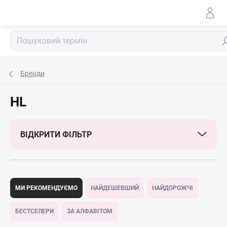
Перейти
до
змісту
По
Бренди
HL
ВІДКРИТИ ФІЛЬТР
С
о
МИ РЕКОМЕНДУЄМО
НАЙДЕШЕВШИЙ
НАЙДОРОЖЧІ
р
т
БЕСТСЕЛЕРИ
ЗА АЛФАВІТОМ
у