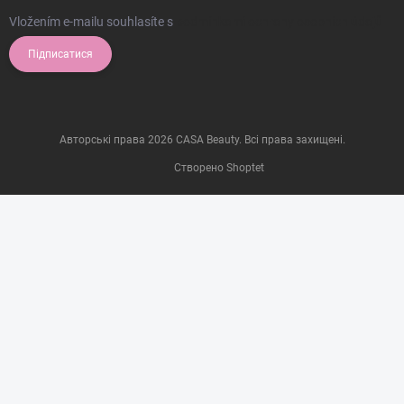
Vložením e-mailu souhlasíte s
podmínkami ochrany osobních údajů
Підписатися
Авторські права 2026
CASA Beauty
. Всі права захищені.
Створено Shoptet