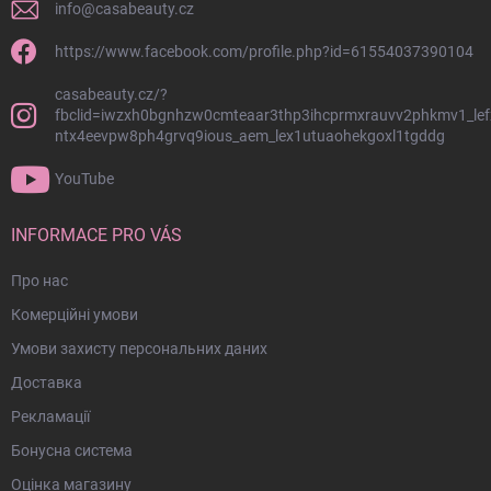
о
info
@
casabeauty.cz
с
л
п
о
https://www.facebook.com/profile.php?id=61554037390104
и
н
с
casabeauty.cz/?
к
т
fbclid=iwzxh0bgnhzw0cmteaar3thp3ihcprmxrauvv2phkmv1_lef
о
и
ntx4eevpw8ph4grvq9ious_aem_lex1utuaohekgoxl1tgddg
м
т
у
YouTube
л
INFORMACE PRO VÁS
Про нас
Комерційні умови
Умови захисту персональних даних
Доставка
Рекламації
Бонусна система
Оцінка магазину