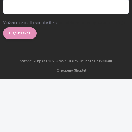
Vložením e-mailu souhlasíte s
podmínkami ochrany osobních údajů
Підписатися
Авторські права 2026
CASA Beauty
. Всі права захищені.
Створено Shoptet