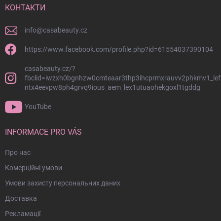
р
й
КОНТАКТИ
у
к
в
о
а
info
@
casabeauty.cz
л
н
н
о
https://www.facebook.com/profile.php?id=61554037390104
я
н
с
casabeauty.cz/?
т
п
fbclid=iwzxh0bgnhzw0cmteaar3thp3ihcprmxrauvv2phkmv1_lef
и
и
ntx4eevpw8ph4grvq9ious_aem_lex1utuaohekgoxl1tgddg
т
с
у
к
YouTube
о
л
м
INFORMACE PRO VÁS
Про нас
Комерційні умови
Умови захисту персональних даних
Доставка
Рекламації