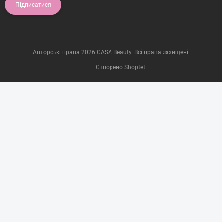
Підписатися
Авторські права 2026
CASA Beauty
. Всі права захищені.
Створено Shoptet