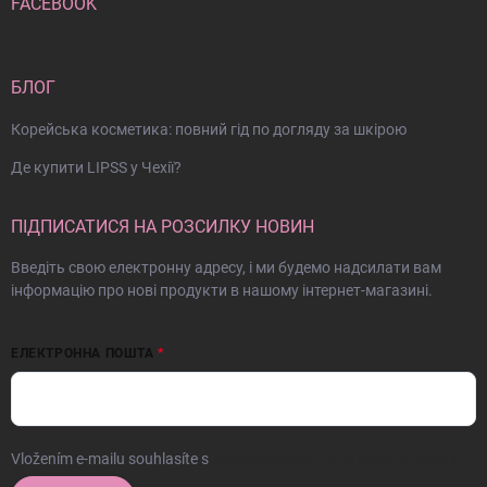
FACEBOOK
БЛОГ
Корейська косметика: повний гід по догляду за шкірою
Де купити LIPSS у Чехії?
ПІДПИСАТИСЯ НА РОЗСИЛКУ НОВИН
Введіть свою електронну адресу, і ми будемо надсилати вам
інформацію про нові продукти в нашому інтернет-магазині.
ЕЛЕКТРОННА ПОШТА
Vložením e-mailu souhlasíte s
podmínkami ochrany osobních údajů