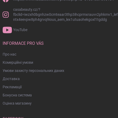
о
и
н
с
casabeauty.cz/?
к
т
fbclid=iwzxh0bgnhzw0cmteaar3thp3ihcprmxrauvv2phkmv1_lef
о
и
ntx4eevpw8ph4grvq9ious_aem_lex1utuaohekgoxl1tgddg
м
т
у
YouTube
л
INFORMACE PRO VÁS
Про нас
Комерційні умови
Умови захисту персональних даних
Доставка
Рекламації
Бонусна система
Оцінка магазину